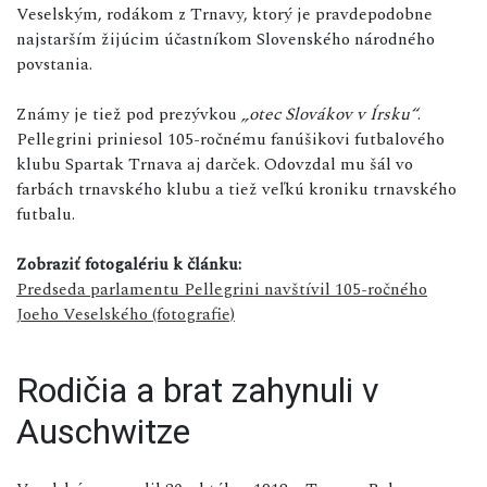
Veselským, rodákom z Trnavy, ktorý je pravdepodobne
najstarším žijúcim účastníkom Slovenského národného
povstania.
Známy je tiež pod prezývkou
„otec Slovákov v Írsku“
.
Pellegrini priniesol 105-ročnému fanúšikovi futbalového
klubu Spartak Trnava aj darček. Odovzdal mu šál vo
farbách trnavského klubu a tiež veľkú kroniku trnavského
futbalu.
Zobraziť fotogalériu k článku:
Predseda parlamentu Pellegrini navštívil 105-ročného
Joeho Veselského (fotografie)
Rodičia a brat zahynuli v
Auschwitze