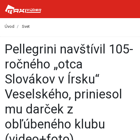
Úvod
Svet
Pellegrini navštívil 105-
ročného „otca
Slovákov v Írsku“
Veselského, priniesol
mu darček z
obľúbeného klubu
(video+foto)