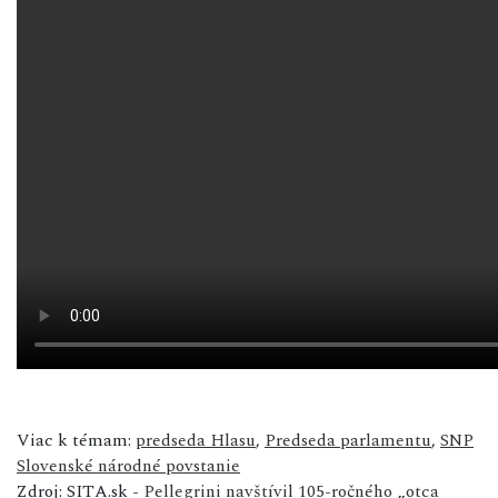
Viac k témam:
predseda Hlasu
,
Predseda parlamentu
,
SNP
Slovenské národné povstanie
Zdroj: SITA.sk -
Pellegrini navštívil 105-ročného „otca