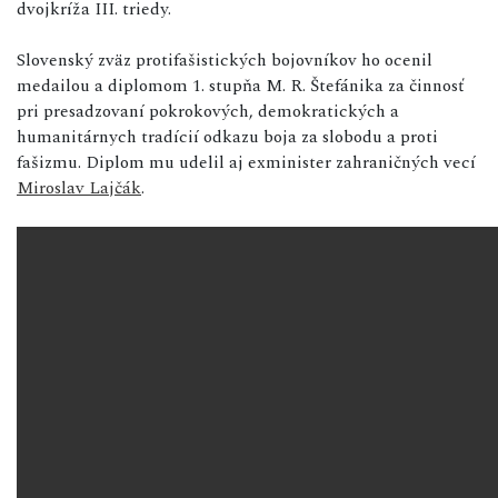
dvojkríža III. triedy.
Slovenský zväz protifašistických bojovníkov ho ocenil
medailou a diplomom 1. stupňa M. R. Štefánika za činnosť
pri presadzovaní pokrokových, demokratických a
humanitárnych tradícií odkazu boja za slobodu a proti
fašizmu. Diplom mu udelil aj exminister zahraničných vecí
Miroslav Lajčák
.