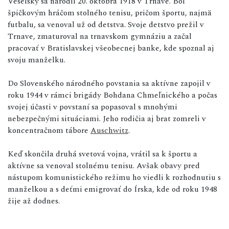
Veselský sa narodil 20. októbra 1918 v Trnave. Bol
špičkovým hráčom stolného tenisu, pričom športu, najmä
futbalu, sa venoval už od detstva. Svoje detstvo prežil v
Trnave, zmaturoval na trnavskom gymnáziu a začal
pracovať v Bratislavskej všeobecnej banke, kde spoznal aj
svoju manželku.
Do Slovenského národného povstania sa aktívne zapojil v
roku 1944 v rámci brigády Bohdana Chmeľnického a počas
svojej účasti v povstaní sa popasoval s mnohými
nebezpečnými situáciami. Jeho rodičia aj brat zomreli v
koncentračnom tábore
Auschwitz
.
Keď skončila druhá svetová vojna, vrátil sa k športu a
aktívne sa venoval stolnému tenisu. Avšak obavy pred
nástupom komunistického režimu ho viedli k rozhodnutiu s
manželkou a s deťmi emigrovať do Írska, kde od roku 1948
žije až dodnes.