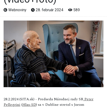
Webnoviny
28. február 2024
589
28.2.2024 (SITA.sk) - Predseda Národnej rady SR
Peter
Pellegrini
(
Hlas-SD
) sa v Dubline stretol s Joeom