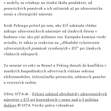
v nedeľu, sa vzťahuje na širokú škálu produktov, od
protetických pomôcok a ich súčiastok až po zdravotnícke
stroje a chirurgické nástroje.
Krok Pekingu prišiel po tom, ako EÚ zakázala vládne
nákupy zdravotníckych nástrojov od čínskych firiem v
hodnote viac ako päť miliónov eur. Európska komisia vtedy
uviedla, že zákaz je reakciou na „
dlhodobé vylučovanie
zdravotníckych pomôcok vyrobených v EÚ
" pri čínskych
vládnych nákupoch.
Za ostatné tri roky sa Brusel a Peking dostali do konfliktu v
mnohých hospodárskych odvetviach vrátane sektora
elektromobilov, železničného priemyslu, solárnych panelov
a veterných turbín.
Zdroj: SITA.sk -
Peking zakázal objednávky zdravotníckych
nástrojov z EÚ pri kontraktoch v sume nad 6,3 milióna
dolárov
© SITA Všetky práva vyhradené.