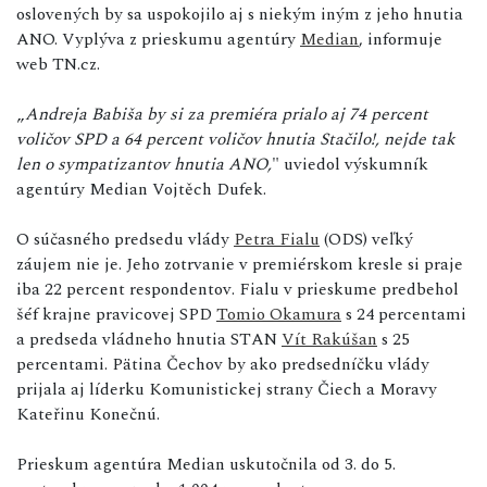
oslovených by sa uspokojilo aj s niekým iným z jeho hnutia
ANO. Vyplýva z prieskumu agentúry
Median
, informuje
web TN.cz.
„
Andreja Babiša by si za premiéra prialo aj 74 percent
voličov SPD a 64 percent voličov hnutia Stačilo!, nejde tak
len o sympatizantov hnutia ANO,
" uviedol výskumník
agentúry Median Vojtěch Dufek.
O súčasného predsedu vlády
Petra Fialu
(ODS) veľký
záujem nie je. Jeho zotrvanie v premiérskom kresle si praje
iba 22 percent respondentov. Fialu v prieskume predbehol
šéf krajne pravicovej SPD
Tomio Okamura
s 24 percentami
a predseda vládneho hnutia STAN
Vít Rakúšan
s 25
percentami. Pätina Čechov by ako predsedníčku vlády
prijala aj líderku Komunistickej strany Čiech a Moravy
Kateřinu Konečnú.
Prieskum agentúra Median uskutočnila od 3. do 5.