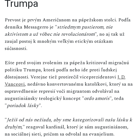
Trumpa
Prevost je prvým Američanom na pápežskom stolci. Podľa
denníka Messagerro je "
striedmym pastierom, nie
aktivistom a už vôbec nie revolucionárom
", no aj tak už
zaujal postoj k mnohým veľkým etickým otázkam
súčasnosti.
Ešte pred svojim zvolením za pápeža kritizoval migračnú
politiku Trumpa, ktorá podľa neho ide proti ľudskej
dôstojnosti. Verejne tiež protirečil viceprezidentovi
J. D.
Vanceovi
, nedávno konvertovanému katolíkovi, ktorý sa na
ospravedlnenie represií voči migrantom odvolával na
augustiniánsky teologický koncept "
ordo amoris
", teda
"
poriadok lásky
".
"
Ježiš od nás nežiada, aby sme kategorizovali našu lásku k
druhým
," reagoval kardinál, ktorý je sám augustiniánom,
na sociálnej sieti, pričom sa odvolal na evanjelium.