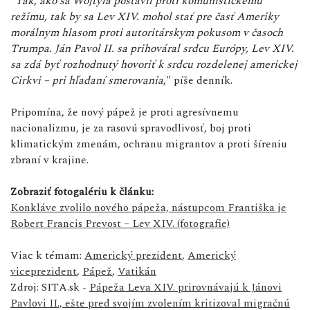
"
Tak, ako sa Wojtyla postavil proti komunistickému
režimu, tak by sa Lev XIV. mohol stať pre časť Ameriky
morálnym hlasom proti autoritárskym pokusom v časoch
Trumpa. Ján Pavol II. sa prihováral srdcu Európy, Lev XIV.
sa zdá byť rozhodnutý hovoriť k srdcu rozdelenej americkej
Cirkvi – pri hľadaní smerovania
," píše denník.
Pripomína, že nový pápež je proti agresívnemu
nacionalizmu, je za rasovú spravodlivosť, boj proti
klimatickým zmenám, ochranu migrantov a proti šíreniu
zbraní v krajine.
Zobraziť fotogalériu k článku:
Konkláve zvolilo nového pápeža, nástupcom Františka je
Robert Francis Prevost – Lev XIV. (fotografie)
Viac k témam:
Americký prezident
,
Americký
viceprezident
,
Pápež
,
Vatikán
Zdroj: SITA.sk -
Pápeža Leva XIV. prirovnávajú k Jánovi
Pavlovi II., ešte pred svojím zvolením kritizoval migračnú