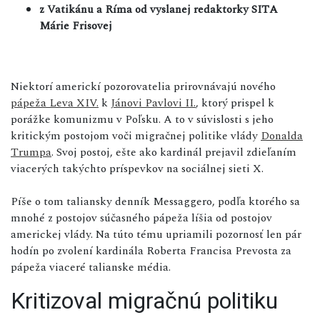
z Vatikánu a Ríma od vyslanej redaktorky SITA
Márie Frisovej
Niektorí americkí pozorovatelia prirovnávajú nového
pápeža Leva XIV.
k
Jánovi Pavlovi II.
, ktorý prispel k
porážke komunizmu v Poľsku. A to v súvislosti s jeho
kritickým postojom voči migračnej politike vlády
Donalda
Trumpa
. Svoj postoj, ešte ako kardinál prejavil zdieľaním
viacerých takýchto príspevkov na sociálnej sieti X.
Píše o tom taliansky denník Messaggero, podľa ktorého sa
mnohé z postojov súčasného pápeža líšia od postojov
americkej vlády. Na túto tému upriamili pozornosť len pár
hodín po zvolení kardinála Roberta Francisa Prevosta za
pápeža viaceré talianske média.
Kritizoval migračnú politiku