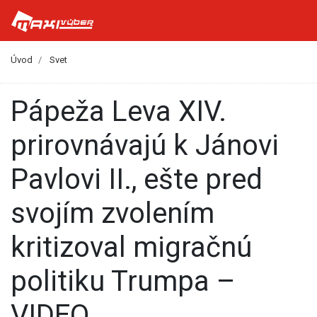
Úvod
Svet
Pápeža Leva XIV.
prirovnávajú k Jánovi
Pavlovi II., ešte pred
svojím zvolením
kritizoval migračnú
politiku Trumpa –
VIDEO