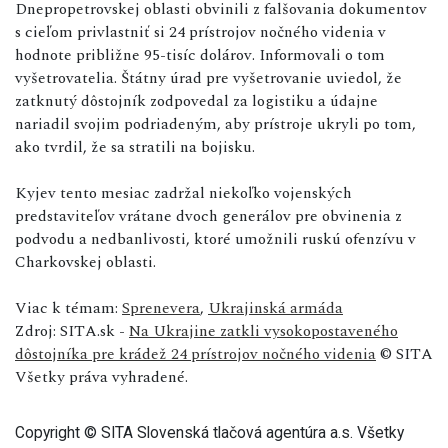
Dnepropetrovskej oblasti obvinili z falšovania dokumentov
s cieľom privlastniť si 24 prístrojov nočného videnia v
hodnote približne 95-tisíc dolárov. Informovali o tom
vyšetrovatelia. Štátny úrad pre vyšetrovanie uviedol, že
zatknutý dôstojník zodpovedal za logistiku a údajne
nariadil svojim podriadeným, aby prístroje ukryli po tom,
ako tvrdil, že sa stratili na bojisku.
Kyjev tento mesiac zadržal niekoľko vojenských
predstaviteľov vrátane dvoch generálov pre obvinenia z
podvodu a nedbanlivosti, ktoré umožnili ruskú ofenzívu v
Charkovskej oblasti.
Viac k témam:
Sprenevera
,
Ukrajinská armáda
Zdroj: SITA.sk -
Na Ukrajine zatkli vysokopostaveného
dôstojníka pre krádež 24 prístrojov nočného videnia
© SITA
Všetky práva vyhradené.
Copyright © SITA Slovenská tlačová agentúra a.s. Všetky