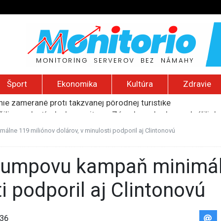
Šport
Ekonomika
Kultúra
Zdravie
ie zamerané proti takzvanej pôrodnej turistike
očili na palestínsku komunitu na Západnom brehu, podpálili d
i výpadkami elektriny v ukrajinskej Záporožskej jadrovej ele
uskej invázie navštívi Srbsko, Kyjev ho chce odpútať od Mosk
lne 119 miliónov dolárov, v minulosti podporil aj Clintonovú
ili raketové a dronové útoky, zabili najmenej 38 vládnych vo
i podporil aj Clintonovú
36