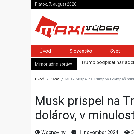
Piatok, 7. august 2026
Úvod
Slovensko
Svet
Trump podpísal nariaden
Izraelskí osadníci zaút
Mimoriadne správy
MAAE varuje pred častým
Zelenskyj prvýkrát od r
Úvod
Svet
Musk prispel na Trumpovu kampaň minimá
Jemenskí Húsíovia spust
Musk prispel na Trumpovu kampaň minimálne 119 miliónov
dolárov, v minulost
Webnoviny
1. november 2024
5