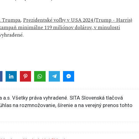
a Trumpa
,
Prezidentské voľby v USA 2024 (Trump - Harris)
ampaň minimálne 119 miliónov dolárov, v minulosti
vyhradené.
 a.s. Všetky práva vyhradené. SITA Slovenská tlačová
súhlas na rozmnožovanie, šírenie a na verejný prenos tohto