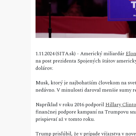
1.11.2024 (SITA.sk) - Americký miliardár
Elo
na post prezidenta Spojených štátov americ
dolárov.
Musk, ktorý je najbohatším človekom na sve
nedávno. V minulosti daroval menšie ​​sumy
Napríklad v roku 2016 podporil
Hillary Clint
finančnej podpore kampaní na Trumpovu sna
prispievať až v tomto roku.
Trump prisľúbil, že v prípade víťazstva v n