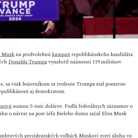
n Musk
na predvolebnú
kampaň
republikánskeho kandidáta
kých
Donalda Trumpa
vynaložil najmenej 119 miliónov
te, sa však bojovníkom za zvolenie Trumpa stal pomerne
 republikánom aj demokratom.
onovú
sumou 5-tisíc dolárov. Podľa federálnych záznamov o
hu o návrat na post šéfa Bieleho domu začal Elon Musk
ovembrových prezidentských voľbách Muskovi zverí úlohu vo