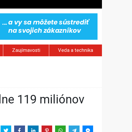
Zaujímavosti
Veda a technika
omy
ktrárni
vy
jakov