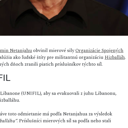
amin Netanjahu
obvinil mierové sily
Organizácie Spojených
lúžia ako ľudské štíty pre militantnú organizáciu
Hizballáh
.
ných dňoch zranili piatich príslušníkov týchto síl.
FIL
 Libanone (UNIFIL), aby sa evakuovali z juhu Libanonu,
izballáhu.
ráve toto odmietanie má podľa Netanjahua za výsledok
balláhu“
. Príslušníci mierových síl sa podľa neho stali