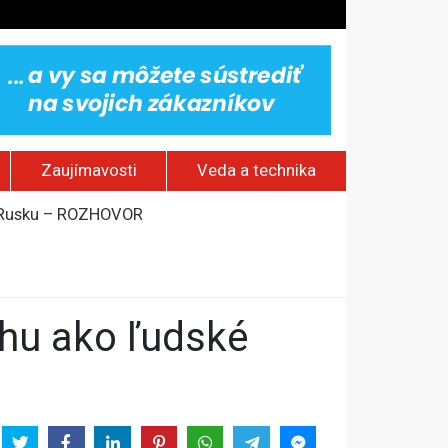
Zaujímavosti
Veda a technika
om Rusku – ROZHOVOR
stavov
rí o prejave dôvery