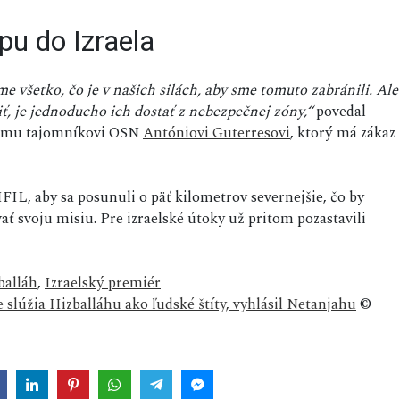
pu do Izraela
 všetko, čo je v našich silách, aby sme tomuto zabránili. Ale
ť, je jednoducho ich dostať z nebezpečnej zóny,“
povedal
nemu tajomníkovi OSN
Antóniovi Guterresovi
, ktorý má zákaz
IL, aby sa posunuli o päť kilometrov severnejšie, čo by
ť svoju misiu. Pre izraelské útoky už pritom pozastavili
balláh
,
Izraelský premiér
slúžia Hizballáhu ako ľudské štíty, vyhlásil Netanjahu
©