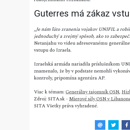
Guterres má zákaz vstu
„Je nám ľúto zranenia vojakov UNIFIL a robíme
jednoduchý a zrejmý spôsob, ako to zabezpeči
Netanjahu vo videu adresovanému generál
vstupu do Izraela.
Izraelská armáda nariadila príslušníkom UNIF
znamenalo, že by v podstate nemohli vykonáva
kontroly, pripomína agentúra AP.
Viac k témam:
Generálny tajomník OSN
,
Hiz
Zdroj: SITA.sk -
Mierové sily OSN v Libanone 
SITA Všetky práva vyhradené.