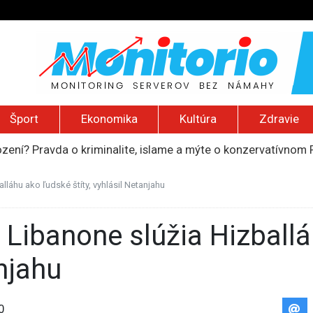
Šport
Ekonomika
Kultúra
Zdravie
ození? Pravda o kriminalite, islame a mýte o konzervatívn
ancúzsku stretne s obeťami sexuálneho zneužívania kňazmi
liónov eur na pomoc farmárom, ktorých postihla blokáda prí
lláhu ako ľudské štíty, vyhlásil Netanjahu
ú radu štátu po incidente s dronom pri ukrajinskom lietadle
do Bezpečnostnej rady OSN podporilo 123 štátov, Blanár hovo
anjahu
0