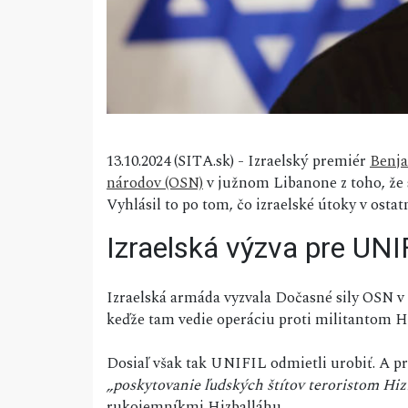
13.10.2024 (SITA.sk) - Izraelský premiér
Benj
národov (OSN)
v južnom Libanone z toho, že s
Vyhlásil to po tom, čo izraelské útoky v ostat
Izraelská výzva pre UNI
Izraelská armáda vyzvala Dočasné sily OSN v
keďže tam vedie operáciu proti militantom H
Dosiaľ však tak UNIFIL odmietli urobiť. A p
„poskytovanie ľudských štítov teroristom Hiz
rukojemníkmi Hizballáhu.