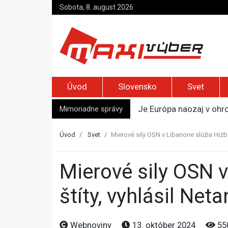
Sobota, 8. august 2026
Úvod
Slovensko
Svet
Mimoriadne správy
Je Európa naozaj v ohr
Pápež Lev XIV. sa vo Fr
Kyjev žiada EÚ o 220 mi
Úvod
Svet
Mierové sily OSN v Libanone slúžia Hizba
Merz zvolal bezpečnostn
Kandidatúru Slovenska 
Mierové sily OSN v Libanone slúžia Hizballáhu ako ľudské
štíty, vyhlásil Net
Webnoviny
13. október 2024
55