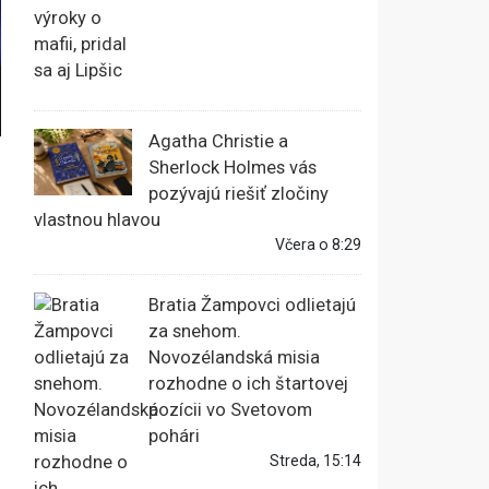
Agatha Christie a
Sherlock Holmes vás
pozývajú riešiť zločiny
vlastnou hlavou
Včera o 8:29
Bratia Žampovci odlietajú
za snehom.
Novozélandská misia
rozhodne o ich štartovej
pozícii vo Svetovom
pohári
Streda, 15:14