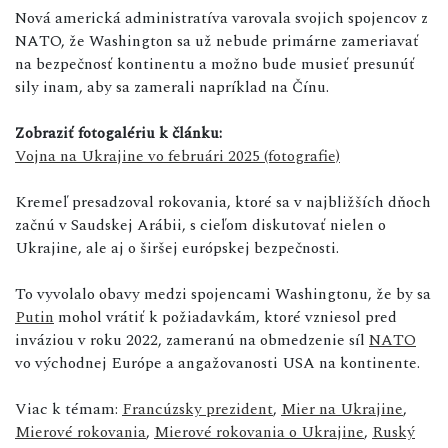
Nová americká administratíva varovala svojich spojencov z
NATO, že Washington sa už nebude primárne zameriavať
na bezpečnosť kontinentu a možno bude musieť presunúť
sily inam, aby sa zamerali napríklad na Čínu.
Zobraziť fotogalériu k článku:
Vojna na Ukrajine vo februári 2025 (fotografie)
Kremeľ presadzoval rokovania, ktoré sa v najbližších dňoch
začnú v Saudskej Arábii, s cieľom diskutovať nielen o
Ukrajine, ale aj o širšej európskej bezpečnosti.
To vyvolalo obavy medzi spojencami Washingtonu, že by sa
Putin
mohol vrátiť k požiadavkám, ktoré vzniesol pred
inváziou v roku 2022, zameranú na obmedzenie síl
NATO
vo východnej Európe a angažovanosti USA na kontinente.
Viac k témam:
Francúzsky prezident
,
Mier na Ukrajine
,
Mierové rokovania
,
Mierové rokovania o Ukrajine
,
Ruský