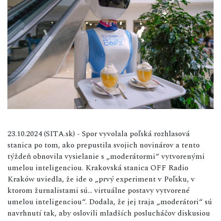
23.10.2024 (SITA.sk) - Spor vyvolala poľská rozhlasová
stanica po tom, ako prepustila svojich novinárov a tento
týždeň obnovila vysielanie s „moderátormi“ vytvorenými
umelou inteligenciou. Krakovská stanica OFF Radio
Kraków uviedla, že ide o „prvý experiment v Poľsku, v
ktorom žurnalistami sú... virtuálne postavy vytvorené
umelou inteligenciou“. Dodala, že jej traja „moderátori“ sú
navrhnutí tak, aby oslovili mladších poslucháčov diskusiou