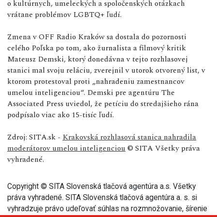
o kultúrnych, umeleckých a spoločenských otázkach
vrátane problémov LGBTQ+ ľudí.
Zmena v OFF Radio Kraków sa dostala do pozornosti
celého Poľska po tom, ako žurnalista a filmový kritik
Mateusz Demski, ktorý donedávna v tejto rozhlasovej
stanici mal svoju reláciu, zverejnil v utorok otvorený list, v
ktorom protestoval proti „nahradeniu zamestnancov
umelou inteligenciou“. Demski pre agentúru The
Associated Press uviedol, že petíciu do stredajšieho rána
podpísalo viac ako 15-tisíc ľudí.
Zdroj: SITA.sk -
Krakovská rozhlasová stanica nahradila
moderátorov umelou inteligenciou
© SITA Všetky práva
vyhradené.
Copyright © SITA Slovenská tlačová agentúra a.s. Všetky
práva vyhradené. SITA Slovenská tlačová agentúra a. s. si
vyhradzuje právo udeľovať súhlas na rozmnožovanie, šírenie