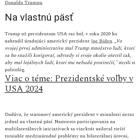
Donalda Trumpa
.
Na vlastnú päsť
Trump už prezidentom USA raz bol, v roku 2020 ho
nahradil úradujúci americký prezident
Joe Biden
.
„Vo
svojej prvej administratíve mal Trump množstvo ľudí, ktorí
sa ho snažili korigovať, odvtedy si svoje okolie ošetril tak,
aby mal lojálnych ľudí, ktorí mu nebudú protirečiť,"
myslí si
politológ.
Viac o téme: Prezidentské voľby v
USA 2024
Dodáva, že staronový americký prezident v minulosti neraz
jednal na vlastnú päsť. Namiesto participovania na
multilaterálnych iniciatívach sa viackrát usiloval riešiť
rozsiahle medzinárodné problémy na bilaterálnej úrovni,