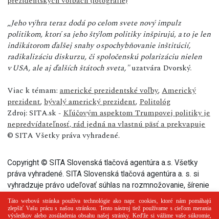
prezidentských voľbách (fotografie)
„Jeho výhra teraz dodá po celom svete nový impulz
politikom, ktorí sa jeho štýlom politiky inšpirujú, a to je len
indikátorom ďalšej snahy o spochybňovanie inštitúcií,
radikalizáciu diskurzu, či spoločenskú polarizáciu nielen
v USA, ale aj ďalších štátoch sveta,"
uzatvára Dvorský.
Viac k témam:
americké prezidentské voľby
,
Americký
prezident
,
bývalý americký prezident
,
Politológ
Zdroj: SITA.sk -
Kľúčovým aspektom Trumpovej politiky je
nepredvídateľnosť, rád jedná na vlastnú päsť a prekvapuje
© SITA Všetky práva vyhradené.
Copyright © SITA Slovenská tlačová agentúra a.s. Všetky
práva vyhradené. SITA Slovenská tlačová agentúra a. s. si
vyhradzuje právo udeľovať súhlas na rozmnožovanie, šírenie
a na verejný prenos tohto článku a jeho častí.