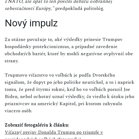
z NATO, ale opäť to len posilní debatu o obrannej
sebestačnosti Európy,"
predpokladá politológ.
Nový impulz
Za otázne považuje to, aké výsledky prinesie Trumpov
hospodársky protekcionizmus, a prípadné zavedenie
obchodných bariér, ktoré by mohli negatívne ovplyvniť obe
strany.
Trupmovo víťazstvo vo voľbách je podľa Dvorského
signálom, že dopyt po jeho politike neutíchol, a to i napriek
tomu, že pred štyrmi rokmi, keď ho vo voľbách porazil Joe
Biden, nebol ochotný uznať výsledky, čo viedlo k útoku jeho
priaznivcov na americký Kapitol, pri ktorom zahynulo
viacero osôb.
Zobraziť fotogalériu k článku:
Víťazný prejav Donalda Trumpa po triumfe v