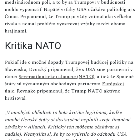
medzinárodnom poli, a to by sa Trumpovi v budúcnosti
mohlo vypomstiť. Napäté vzťahy USA očakáva politológ aj s
Čínou. Pripomenul, že Trump ju vždy vnímal ako veľkého
rivala a nemal problém vyostrovať vzťahy medzi oboma
krajinami.
Kritika NATO
Pokiaľ ide o možné dopady Trumpovej budúcej politiky na
Slovensko, Dvorský pripomenul, že s USA sme partnermi v
rámci
Severoatlantickej aliancie (NATO)
, a tiež že Spojené
štáty sú významným obchodným partnerom
Európskej
únie
. Rovnako pripomenul, že Trump NATO aktívne
kritizoval.
„V mnohých ohľadoch to bola kritika legitímna, keďže
mnohé členské štáty si dostatočné neplnili svoje finančné
záväzky v Aliancii. Kritický tón môžeme očakávať aj
naďalej. Nemyslím si, že by to vyústilo do odchodu USA