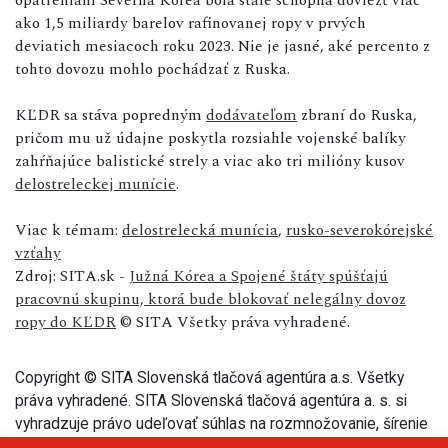
ako 1,5 miliardy barelov rafinovanej ropy v prvých
deviatich mesiacoch roku 2023. Nie je jasné, aké percento z
tohto dovozu mohlo pochádzať z Ruska.
KĽDR sa stáva popredným
dodávateľom
zbraní do Ruska,
pričom mu už údajne poskytla rozsiahle vojenské balíky
zahŕňajúce balistické strely a viac ako tri milióny kusov
delostreleckej munície
.
Viac k témam:
delostrelecká munícia
,
rusko-severokórejské
vzťahy
Zdroj: SITA.sk -
Južná Kórea a Spojené štáty spúšťajú
pracovnú skupinu, ktorá bude blokovať nelegálny dovoz
ropy do KĽDR
© SITA Všetky práva vyhradené.
Copyright © SITA Slovenská tlačová agentúra a.s. Všetky
práva vyhradené. SITA Slovenská tlačová agentúra a. s. si
vyhradzuje právo udeľovať súhlas na rozmnožovanie, šírenie
a na verejný prenos tohto článku a jeho častí.