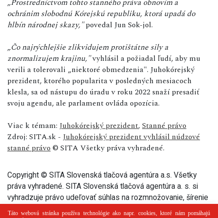
„Prostredníctvom tohto stanného práva obnovím a
ochránim slobodnú Kórejskú republiku, ktorá upadá do
hlbín národnej skazy,"
povedal Jun Sok-jol.
„Čo najrýchlejšie zlikvidujem protištátne sily a
znormalizujem krajinu,"
vyhlásil a požiadal ľudí, aby mu
verili a tolerovali „niektoré obmedzenia". Juhokórejský
prezident, ktorého popularita v posledných mesiacoch
klesla, sa od nástupu do úradu v roku 2022 snaží presadiť
svoju agendu, ale parlament ovláda opozícia.
Viac k témam:
Juhokórejský prezident
,
Stanné právo
Zdroj: SITA.sk -
Juhokórejský prezident vyhlásil núdzové
stanné právo
© SITA Všetky práva vyhradené.
Copyright © SITA Slovenská tlačová agentúra a.s. Všetky
práva vyhradené. SITA Slovenská tlačová agentúra a. s. si
vyhradzuje právo udeľovať súhlas na rozmnožovanie, šírenie
a na verejný prenos tohto článku a jeho častí.