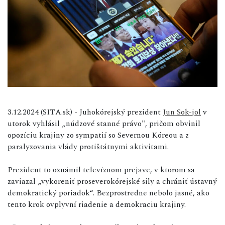
3.12.2024 (SITA.sk) - Juhokórejský prezident
Jun Sok-jol
v
utorok vyhlásil „núdzové stanné právo", pričom obvinil
opozíciu krajiny zo sympatií so Severnou Kóreou a z
paralyzovania vlády protištátnymi aktivitami.
Prezident to oznámil televíznom prejave, v ktorom sa
zaviazal „vykoreniť proseverokórejské sily a chrániť ústavný
demokratický poriadok“. Bezprostredne nebolo jasné, ako
tento krok ovplyvní riadenie a demokraciu krajiny.