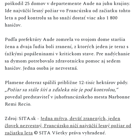
poškodil 25 domov v departemente Aude na juhu krajiny.
Ide najväčší lesný požiar vo Francúzsku od začiatku tohto
leta a pod kontrolu sa ho snaží dostať viac ako 1 800
hasičov.
Podľa prefektúry Aude zomrela vo svojom dome staršia
žena a dvaja ľudia boli zranení, z ktorých jeden je teraz s
ťažkými popáleninami v kritickom stave. Pre nadýchanie
sa dymom potrebovalo zdravotnícku pomoc aj sedem
hasičov. Jedna osoba je nezvestná.
Plamene doteraz spálili približne 12-tisíc hektárov pôdy.
„Požiar sa stále šíri a zďaleka nie je pod kontrolou,“
povedal predstaviteľ v juhofrancúzskeho mesta Narbonne
Remi Recio.
Zdroj: SITA.sk -
Jedna mŕtva, deväť zranených, jeden
človek nezvestný, Francúzsko ničí najväčší lesný požiar od
začiatku leta
© SITA Všetky práva vyhradené.