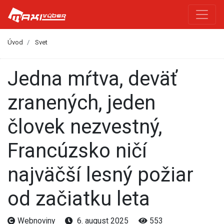
Úvod
Svet
Jedna mŕtva, deväť
zranených, jeden
človek nezvestný,
Francúzsko ničí
najväčší lesný požiar
od začiatku leta
Webnoviny
6. august 2025
553