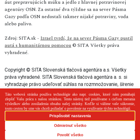
áut prepravujúcich múku a jedlo z hlavnej potravinovej
agentúry OSN. Za ostatné dva týždne sa na sever Pásma
Gazy podľa OSN nedostali takmer nijaké potraviny, voda
alebo palivo.
Zdroj: SITA.sk -
Izrael tvrdí, že na sever Pásma Gazy pustil
autá s humanitárnou pomocou
© SITA Všetky práva
vyhradené.
Copyright © SITA Slovenská tlačová agentúra a.s. Všetky
práva vyhradené. SITA Slovenská tlačová agentúra a. s. si
vyhradzuje právo udeľovať súhlas na rozmnožovanie, šírenie
a na verejný prenos tohto článku a jeho častí.
PR článok
Reklama
Spolupráca
Kontakt
Zásady
používania cookies
RSS