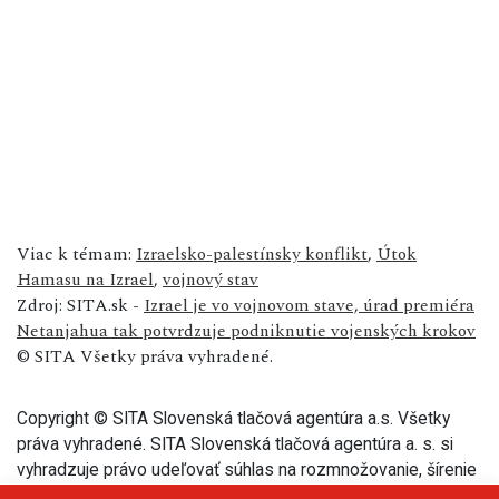
Viac k témam:
Izraelsko-palestínsky konflikt
,
Útok
Hamasu na Izrael
,
vojnový stav
Zdroj: SITA.sk -
Izrael je vo vojnovom stave, úrad premiéra
Netanjahua tak potvrdzuje podniknutie vojenských krokov
© SITA Všetky práva vyhradené.
Copyright © SITA Slovenská tlačová agentúra a.s. Všetky
práva vyhradené. SITA Slovenská tlačová agentúra a. s. si
vyhradzuje právo udeľovať súhlas na rozmnožovanie, šírenie
a na verejný prenos tohto článku a jeho častí.