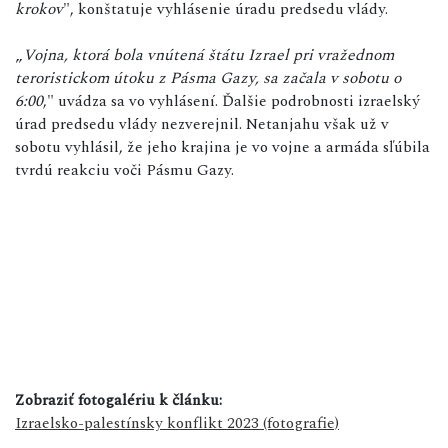
krokov
", konštatuje vyhlásenie úradu predsedu vlády.
„
Vojna, ktorá bola vnútená štátu Izrael pri vražednom
teroristickom útoku z Pásma Gazy, sa začala v sobotu o
6:00
," uvádza sa vo vyhlásení. Ďalšie podrobnosti izraelský
úrad predsedu vlády nezverejnil. Netanjahu však už v
sobotu vyhlásil, že jeho krajina je vo vojne a armáda sľúbila
tvrdú reakciu voči Pásmu Gazy.
Zobraziť fotogalériu k článku:
Izraelsko-palestínsky konflikt 2023 (fotografie)