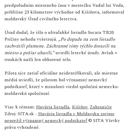
predpoludním miestneho času v mestečku Vadul lui Voda,
približne 23 kilometrov východne od Kišiňova, informoval
moldavský Úrad civilného letectva.
Úrad dodal, že išlo o ultraľahké lietadlo Socata TB20.
Príčiny nehodu vyšetrujú.
„Po dopade na zem lietadlo
zachvátili plamene. Záchranné tímy rýchlo dorazili na
miesto a požiar uhasili,“
uviedli letecké úrady. Avšak v
troskách našli len obhorené telo.
Pilota síce zatiaľ oficiálne neidentifikovali, ale miestne
médiá uviedli, že pilotom bol významný nemecký
podnikateľ, ktorý v minulosti viedol spoločnú nemecko-
moldavskú spoločnosť.
Viac k témam:
Havária lietadla
,
Kišiňov
,
Zahraničie
Zdroj: SITA.sk -
Haváriu lietadla v Moldavsku zrejme
neprežil významný nemecký podnikateľ
© SITA Všetky
práva vyhradené.