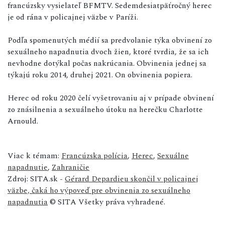
francúzsky vysielateľ BFMTV. Sedemdesiatpäťročný herec
je od rána v policajnej väzbe v Paríži.
Podľa spomenutých médií sa predvolanie týka obvinení zo
sexuálneho napadnutia dvoch žien, ktoré tvrdia, že sa ich
nevhodne dotýkal počas nakrúcania. Obvinenia jednej sa
týkajú roku 2014, druhej 2021. On obvinenia popiera.
Herec od roku 2020 čelí vyšetrovaniu aj v prípade obvinení
zo znásilnenia a sexuálneho útoku na herečku Charlotte
Arnould.
Viac k témam:
Francúzska polícia
,
Herec
,
Sexuálne
napadnutie
,
Zahraničie
Zdroj: SITA.sk -
Gérard Depardieu skončil v policajnej
väzbe, čaká ho výpoveď pre obvinenia zo sexuálneho
napadnutia
© SITA Všetky práva vyhradené.