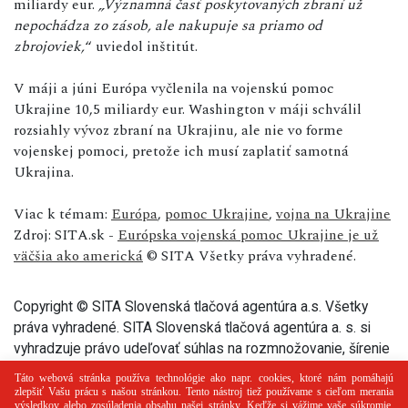
miliardy eur.
„Významná časť poskytovaných zbraní už
nepochádza zo zásob, ale nakupuje sa priamo od
zbrojoviek,
“ uviedol inštitút.
V máji a júni Európa vyčlenila na vojenskú pomoc
Ukrajine 10,5 miliardy eur. Washington v máji schválil
rozsiahly vývoz zbraní na Ukrajinu, ale nie vo forme
vojenskej pomoci, pretože ich musí zaplatiť samotná
Ukrajina.
Viac k témam:
Európa
,
pomoc Ukrajine
,
vojna na Ukrajine
Zdroj: SITA.sk -
Európska vojenská pomoc Ukrajine je už
väčšia ako americká
© SITA Všetky práva vyhradené.
Copyright © SITA Slovenská tlačová agentúra a.s. Všetky
práva vyhradené. SITA Slovenská tlačová agentúra a. s. si
vyhradzuje právo udeľovať súhlas na rozmnožovanie, šírenie
a na verejný prenos tohto článku a jeho častí.