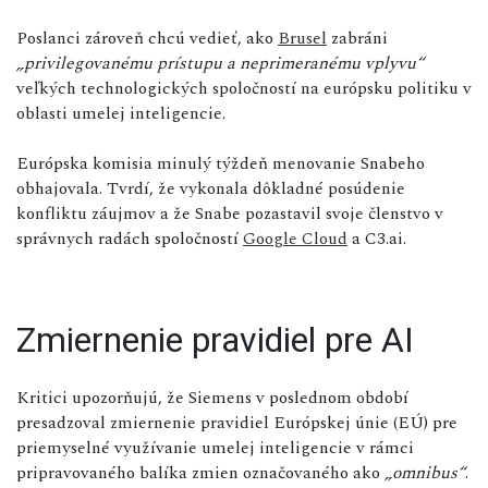
Poslanci zároveň chcú vedieť, ako
Brusel
zabráni
„privilegovanému prístupu a neprimeranému vplyvu“
veľkých technologických spoločností na európsku politiku v
oblasti umelej inteligencie.
Európska komisia minulý týždeň menovanie Snabeho
obhajovala. Tvrdí, že vykonala dôkladné posúdenie
konfliktu záujmov a že Snabe pozastavil svoje členstvo v
správnych radách spoločností
Google Cloud
a C3.ai.
Zmiernenie pravidiel pre AI
Kritici upozorňujú, že Siemens v poslednom období
presadzoval zmiernenie pravidiel Európskej únie (EÚ) pre
priemyselné využívanie umelej inteligencie v rámci
pripravovaného balíka zmien označovaného ako
„omnibus“
.