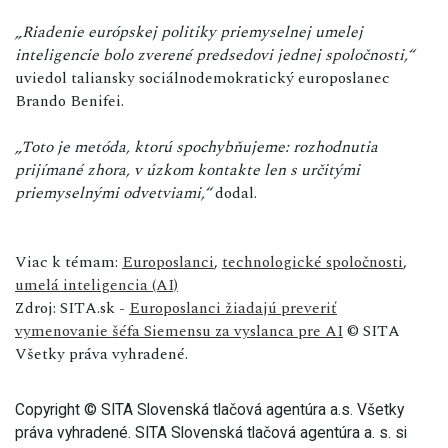
„Riadenie európskej politiky priemyselnej umelej
inteligencie bolo zverené predsedovi jednej spoločnosti,“
uviedol taliansky sociálnodemokratický europoslanec
Brando Benifei.
„Toto je metóda, ktorú spochybňujeme: rozhodnutia
prijímané zhora, v úzkom kontakte len s určitými
priemyselnými odvetviami,“
dodal.
Viac k témam:
Europoslanci
,
technologické spoločnosti
,
umelá inteligencia (AI)
Zdroj: SITA.sk -
Europoslanci žiadajú preveriť
vymenovanie šéfa Siemensu za vyslanca pre AI
© SITA
Všetky práva vyhradené.
Copyright © SITA Slovenská tlačová agentúra a.s. Všetky
práva vyhradené. SITA Slovenská tlačová agentúra a. s. si