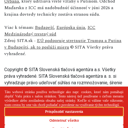
Orbána
, ktorý udržiava vrelé vzťahy s Putinom. Odchod
Maďarska z ICC má nadobudnúť účinnosť v júni 2026 a
krajina dovtedy technicky zostáva stranou súdu.
Viac k témam:
Budapešť
,
Európska únia
,
ICC
Medzinárodný trestný súd
Zdroj: SITA.sk -
EÚ podporuje stretnutie Trumpa a Putina
v Budapešti, ak to poslúži mieru
© SITA Všetky práva
vyhradené.
Copyright © SITA Slovenská tlačová agentúra a.s. Všetky
práva vyhradené. SITA Slovenská tlačová agentúra a. s. si
vyhradzuje právo udeľovať súhlas na rozmnožovanie, šírenie
a na verejný prenos tohto článku a jeho častí.
PR článok
Reklama
Spolupráca
Kontakt
Zásady