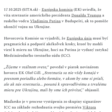
17.10.2025 (SITA.sk) -
Európska komisia
(EK) uviedla, že
víta stretnutie amerického prezidenta
Donalda Trumpa
a
ruského vodcu
Vladimira Putina
v Budapešti, ak to pomôže
ukončiť vojnu na Ukrajine.
Hovorcovia Komisie sa vyjadrili, že
Európska únia
musí byť
pragmatická a podporiť akékoľvek kroky, ktoré by mohli
viesť k mieru na Ukrajine, hoci na Putina je vydaný zatykač
Medzinárodného trestného súdu (ICC).
„Žijeme v reálnom svete
,“ povedal v piatok novinárom
hovorca EK Olof Gill. „
Stretnutia sa nie vždy konajú v
presnom poriadku alebo formáte, v akom by sme si priali,
ale ak nás stretnutia... posunú k spravodlivému a trvalému
mieru pre Ukrajinu, mali by sme ich privítať,
" objasnil.
Maďarsko je v procese vystúpenia zo skupiny signatárov
ICC na základe rozhodnutia svojho premiéra
Viktora