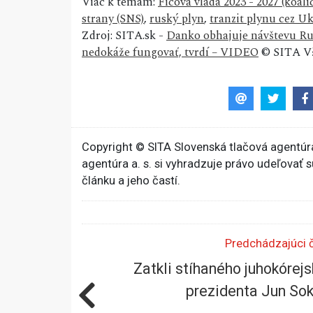
Viac k témam:
Ficova vláda 2023 - 2027 (koa
strany (SNS)
,
ruský plyn
,
tranzit plynu cez U
Zdroj: SITA.sk -
Danko obhajuje návštevu Rus
nedokáže fungovať, tvrdí – VIDEO
© SITA Vš
Copyright © SITA Slovenská tlačová agentúra
agentúra a. s. si vyhradzuje právo udeľovať 
článku a jeho častí.
Predchádzajúci 
Zatkli stíhaného juhokórej
prezidenta Jun Sok