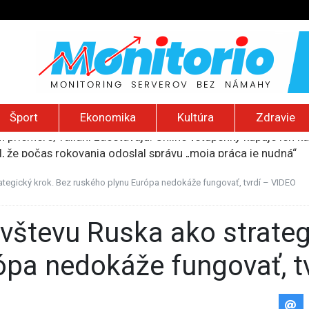
Šport
Ekonomika
Kultúra
Zdravie
al, že počas rokovania odoslal správu „moja práca je nudná“
, že medzi migrantmi v Ceute identifikovali podozrivých džih
: Nález dronu s výbušninou na letisku v Lipsku predstavuje 
tegický krok. Bez ruského plynu Európa nedokáže fungovať, tvrdí – VIDEO
 2026): Nízka hladina Dunaja, Trumpov nový helipad, zničený 
 priemere, Taliani zaostávajú. Online vstupenky kupuje len k
ópa nedokáže fungovať, t