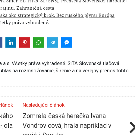
lícia Smer-SD Hlas-SD SNS)
,
Predseda Slovenskej národnej
krajinu
,
Zahraničná cesta
ka ako strategický krok. Bez ruského plynu Európa
etky práva vyhradené.
 a.s. Všetky práva vyhradené. SITA Slovenská tlačová
súhlas na rozmnožovanie, šírenie a na verejný prenos tohto
článok
Nasledujúci článok
ského
Zomrela česká herečka Ivana
-jola
Vondrovicová, hrala napríklad v