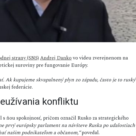
dnej strany (SNS)
Andrej Danko
vo videu zverejnenom na
getickej suroviny pre fungovanie Európy.
. Ak kupujeme skvapalnený plyn zo západu, často je to ruský
skej federácie.
eužívania konfliktu
ril s ňou spokojnosť, pričom označil Rusko za strategického
me prvý európsky parlament na návšteve Ruska po udalostiach
hať našim podnikateľom a občanom,“
povedal.