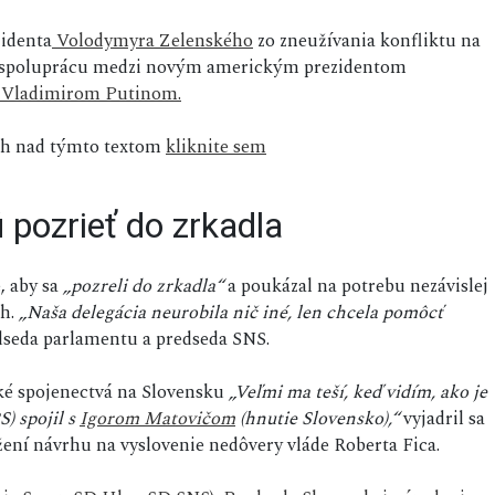
zidenta
Volodymyra Zelenského
zo zneužívania konfliktu na
cu spoluprácu medzi novým americkým prezidentom
Vladimirom Putinom.
sah nad týmto textom
kliknite sem
ú pozrieť do zrkadla
, aby sa
„pozreli do zrkadla“
a poukázal na potrebu nezávislej
h.
„Naša delegácia neurobila nič iné, len chcela pomôcť
dseda parlamentu a predseda SNS.
cké spojenectvá na Slovensku
„Veľmi ma teší, keď vidím, ako je
S) spojil s
Igorom Matovičom
(hnutie Slovensko),“
vyjadril sa
ožení návrhu na vyslovenie nedôvery vláde Roberta Fica.