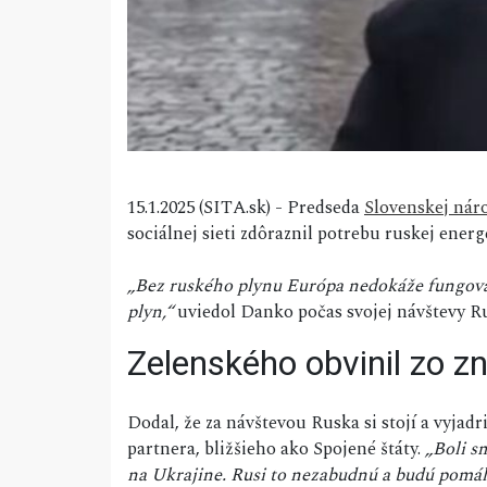
15.1.2025 (SITA.sk) - Predseda
Slovenskej náro
sociálnej sieti zdôraznil potrebu ruskej ener
„Bez ruského plynu Európa nedokáže fungovať
plyn,“
uviedol Danko počas svojej návštevy Ru
Zelenského obvinil zo zn
Dodal, že za návštevou Ruska si stojí a vyjad
partnera, bližšieho ako Spojené štáty.
„Boli s
na Ukrajine. Rusi to nezabudnú a budú pomá