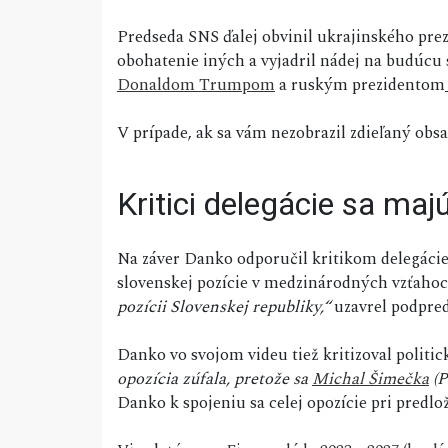
Predseda SNS ďalej obvinil ukrajinského pre
obohatenie iných a vyjadril nádej na budú
Donaldom Trumpom
a ruským prezidentom
V prípade, ak sa vám nezobrazil zdieľaný ob
Kritici delegácie sa maj
Na záver Danko odporučil kritikom delegácie
slovenskej pozície v medzinárodných vzťahoc
pozícii Slovenskej republiky,“
uzavrel podpre
Danko vo svojom videu tiež kritizoval politi
opozícia zúfala, pretože sa
Michal Šimečka
(P
Danko k spojeniu sa celej opozície pri predl