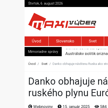
Štvrtok, 6. august 2026
Úvod
Slovensko
Svet
Mimoriadne správy
Austrálsky politik prizn
Španielske médiá tvrdia
Nemecký minister vnútra
Úvod
Svet
Danko obhajuje návštevu Ruska ako stra
Top foto dňa (5. august
Slováci sú na európskom
Danko obhajuje návštevu Ruska ako strategický krok. Bez
ruského plynu Eur
Webnoviny
15. január 2025
584