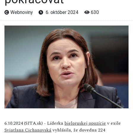
Webnoviny
6. október 2024
630
6.10.2024 (SITA.sk) - Líderka
bieloruskej opozície
v exile
Sviatlana Cichanovská
vyhlásila, že dovedna 224