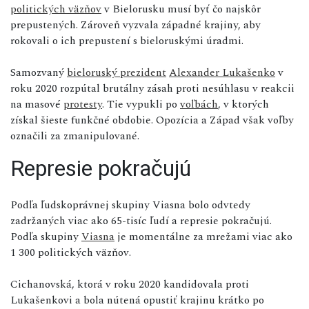
politických väzňov
v Bielorusku musí byť čo najskôr
prepustených. Zároveň vyzvala západné krajiny, aby
rokovali o ich prepustení s bieloruskými úradmi.
Samozvaný
bieloruský prezident
Alexander Lukašenko
v
roku 2020 rozpútal brutálny zásah proti nesúhlasu v reakcii
na masové
protesty
. Tie vypukli po
voľbách
, v ktorých
získal šieste funkčné obdobie. Opozícia a Západ však voľby
označili za zmanipulované.
Represie pokračujú
Podľa ľudskoprávnej skupiny Viasna bolo odvtedy
zadržaných viac ako 65-tisíc ľudí a represie pokračujú.
Podľa skupiny
Viasna
je momentálne za mrežami viac ako
1 300 politických väzňov.
Cichanovská, ktorá v roku 2020 kandidovala proti
Lukašenkovi a bola nútená opustiť krajinu krátko po