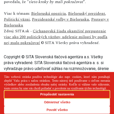
povedala, že "
tieto kroky by mali pokračovať
".
Viac k témam:
Bieloruská opozícia
,
Bieloruský prezident
,
Politickí väzni
,
Prezidentské voľby v Bielorusku
,
Protesty v
Bielorusku
Zdroj: SITA.sk -
Cichanovská žiada okamžité prepustenie
viac ako 200 politických väzňov, udelenie milostí by podľa
nej malo pokračovať
© SITA Všetky práva vyhradené.
Copyright © SITA Slovenská tlačová agentúra a.s. Všetky
práva vyhradené. SITA Slovenská tlačová agentúra a. s. si
vyhradzuje právo udeľovať súhlas na rozmnožovanie, šírenie
a na verejný prenos tohto článku a jeho častí.
PR článok
Reklama
Spolupráca
Kontakt
Zásady
používania cookies
RSS