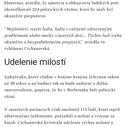
hlasovaní, uviedla, že opozícia a obhajcovia ľudských práv
identifikovali 224 politických väzňov, ktorí by mali byť
okamžite prepustení.
"
Neplnoletí, starší ľudia, ľudia s vážnymi zdravotnými
problémami alebo matky viacerých detí... Týchto ľudí treba
okamžite a bezpodmienečne prepustiť
," uviedla vo
vyhlásení Cichanovská.
Udelenie milostí
Lukašenko, ktorý vládne v krajine krajinu železnou rukou
už 30 rokov a na budúci rok sa bude usilovať o ďalšie
znovuzvolenie, popiera, že by v Bielorusku boli politickí
väzni.
V ostatných mesiacoch však omilostil 115 ľudí, ktorí trpeli
zdravotnými ťažkosťami, požiadali o milosť a verejne sa
kajali. Cichanovská kvitovala udelenie týchto milostí a