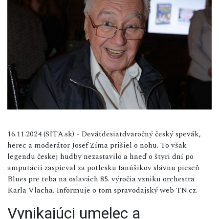
16.11.2024 (SITA.sk) - Deväťdesiatdvaročný český spevák,
herec a moderátor Josef Zíma prišiel o nohu. To však
legendu českej hudby nezastavilo a hneď o štyri dní po
amputácii zaspieval za potlesku fanúšikov slávnu pieseň
Blues pre teba na oslavách 85. výročia vzniku orchestra
Karla Vlacha. Informuje o tom spravodajský web TN.cz.
Vynikajúci umelec a