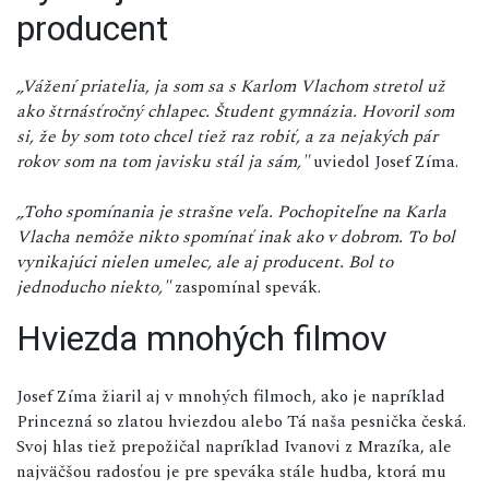
producent
„Vážení priatelia, ja som sa s Karlom Vlachom stretol už
ako štrnásťročný chlapec. Študent gymnázia. Hovoril som
si, že by som toto chcel tiež raz robiť, a za nejakých pár
rokov som na tom javisku stál ja sám,"
uviedol Josef Zíma.
„Toho spomínania je strašne veľa. Pochopiteľne na Karla
Vlacha nemôže nikto spomínať inak ako v dobrom. To bol
vynikajúci nielen umelec, ale aj producent. Bol to
jednoducho niekto,"
zaspomínal spevák.
Hviezda mnohých filmov
Josef Zíma žiaril aj v mnohých filmoch, ako je napríklad
Princezná so zlatou hviezdou alebo Tá naša pesnička česká.
Svoj hlas tiež prepožičal napríklad Ivanovi z Mrazíka, ale
najväčšou radosťou je pre speváka stále hudba, ktorá mu