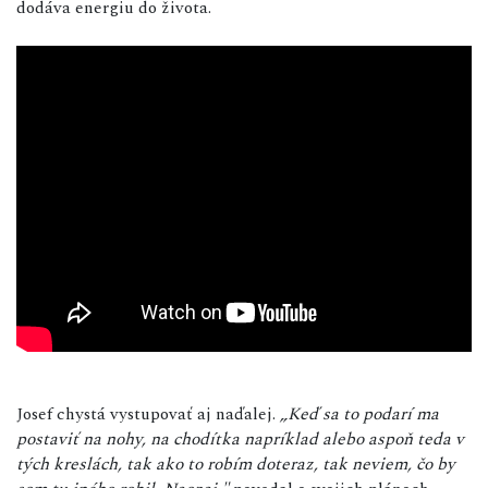
dodáva energiu do života.
Josef chystá vystupovať aj naďalej.
„Keď sa to podarí ma
postaviť na nohy, na chodítka napríklad alebo aspoň teda v
tých kreslách, tak ako to robím doteraz, tak neviem, čo by