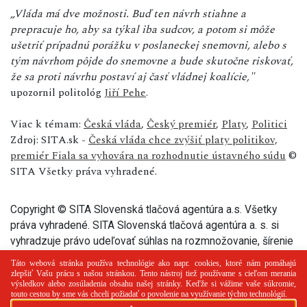
„Vláda má dve možnosti. Buď ten návrh stiahne a
prepracuje ho, aby sa týkal iba sudcov, a potom si môže
ušetriť prípadnú porážku v poslaneckej snemovni, alebo s
tým návrhom pôjde do snemovne a bude skutočne riskovať,
že sa proti návrhu postaví aj časť vládnej koalície,"
upozornil politológ
Jiří Pehe
.
Viac k témam:
Česká vláda
,
Český premiér
,
Platy
,
Politici
Zdroj: SITA.sk -
Česká vláda chce zvýšiť platy politikov,
premiér Fiala sa vyhovára na rozhodnutie ústavného súdu
©
SITA Všetky práva vyhradené.
Copyright © SITA Slovenská tlačová agentúra a.s. Všetky
práva vyhradené. SITA Slovenská tlačová agentúra a. s. si
vyhradzuje právo udeľovať súhlas na rozmnožovanie, šírenie
a na verejný prenos tohto článku a jeho častí.