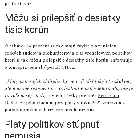
protiústavné.
Môžu si prilepšiť o desiatky
tisíc korún
O takmer 14 percent sa tak majú zvýšiť platy nielen
českých sudcov a prokurátorov ale aj vrcholových politikov,
ktorí si tak môžu prilepšiť o desiatky tisíc korún. Informuje
o tom spravodajský portál TN.cz.
„Platy ústavných činiteľov by nemali rásť takýmto skokom,
ale musíme reagovať na rozhodnutie ústavného súdu, nie je
to vôľa našej vlády,"
uviedol česky premiér
Petr Fiala
.
Dodal, že jeho vláda najprv platy v roku 2022 zmrazila a
potom upravila valorizačný mechanizmus.
Platy politikov stúpnuť
nemusia