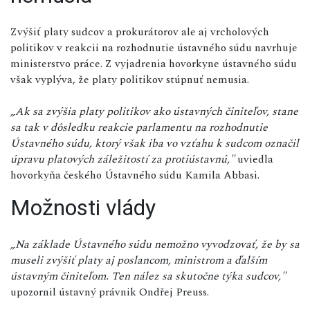
Zvýšiť platy sudcov a prokurátorov ale aj vrcholových
politikov v reakcii na rozhodnutie ústavného súdu navrhuje
ministerstvo práce. Z vyjadrenia hovorkyne ústavného súdu
však vyplýva, že platy politikov stúpnuť nemusia.
„Ak sa zvýšia platy politikov ako ústavných činiteľov, stane
sa tak v dôsledku reakcie parlamentu na rozhodnutie
Ústavného súdu, ktorý však iba vo vzťahu k sudcom označil
úpravu platových záležitostí za protiústavnú,"
uviedla
hovorkyňa českého Ústavného súdu Kamila Abbasi.
Možnosti vlády
„Na základe Ústavného súdu nemožno vyvodzovať, že by sa
museli zvýšiť platy aj poslancom, ministrom a ďalším
ústavným činiteľom. Ten nález sa skutočne týka sudcov,"
upozornil ústavný právnik Ondřej Preuss.