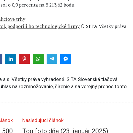
ol o 0,9 percenta na 3 213,62 bodu.
akciové trhy
l, podporili ho technologické firmy
© SITA Všetky práva
 a.s. Všetky práva vyhradené. SITA Slovenská tlačová
súhlas na rozmnožovanie, šírenie a na verejný prenos tohto
článok
Nasledujúci článok
1 500
Top foto dňa (23. január 2025):