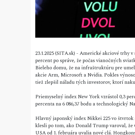
23.1.2025 (SITA.sk) - Americké akciové trhy v 
percent po správe, že počas vianočných sviat
Bieleho domu, že na infraštruktúru pre umelú
akcie Arm, Microsoft a Nvidia. Pokles výno
tiež zlepšil náladu tých investorov, ktorí nak
Priemyselný index New York vzrástol 0,3 perce
percenta na 6 086,37 bodu a technologický Nas
Hlavný japonský index Nikkei 225 vo štvrtok 
klesli po tom, ako Donald Trump varoval, že
USA od 1. februára uvalia nové clá. Hongkons