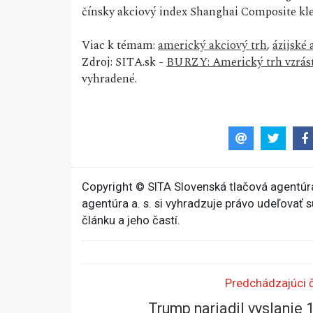
čínsky akciový index Shanghai Composite kles
Viac k témam:
americký akciový trh
,
ázijské 
Zdroj: SITA.sk -
BURZY: Americký trh vzrásto
vyhradené.
Copyright © SITA Slovenská tlačová agentúra
agentúra a. s. si vyhradzuje právo udeľovať 
článku a jeho častí.
Predchádzajúci 
Trump nariadil vyslanie 