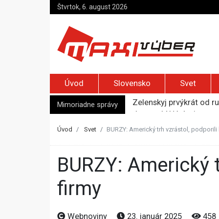
Štvrtok, 6. august 2026
Úvod
Slovensko
Svet
Zelenskyj prvýkrát od r
Mimoriadne správy
Jemenskí Húsíovia spust
Top foto dňa (6. august
Irán pohrozil susedom, ž
Úvod
Svet
BURZY: Americký trh vzrástol, podporili
Moskva bráni bývalú šéf
BURZY: Americký trh vzrástol, podporili ho technologické
firmy
Webnoviny
23. január 2025
458