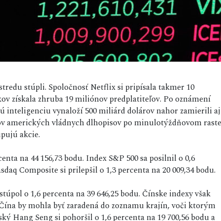
stredu stúpli. Spoločnosť Netflix si pripísala takmer 10
kov získala zhruba 19 miliónov predplatiteľov. Po oznámení
 inteligenciu vynaloží 500 miliárd dolárov nahor zamierili aj
sov amerických vládnych dlhopisov po minulotýždňovom rast
upujú akcie.
nta na 44 156,73 bodu. Index S&P 500 sa posilnil o 0,6
daq Composite si prilepšil o 1,3 percenta na 20 009,34 bodu.
stúpol o 1,6 percenta na 39 646,25 bodu. Čínske indexy však
 Čína by mohla byť zaradená do zoznamu krajín, voči ktorým
ký Hang Seng si pohoršil o 1,6 percenta na 19 700,56 bodu a