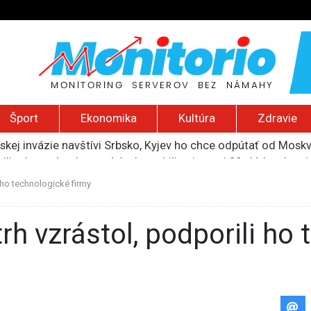
Šport
Ekonomika
Kultúra
Zdravie
uskej invázie navštívi Srbsko, Kyjev ho chce odpútať od Mosk
ili raketové a dronové útoky, zabili najmenej 38 vládnych vo
 2026): Protest zdravotníkov, ruský letecký útok, hirošimský
e „zhasne celý Perzský záliv“, pripravil zoznam cieľov
 ho technologické firmy
ku francúzskej RT, jej vyhostenie z krajiny nazvala „prenasle