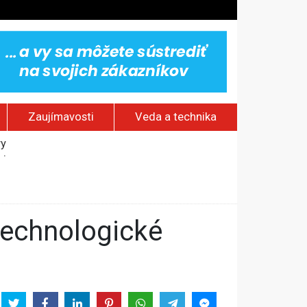
Zaujímavosti
Veda a technika
vy
jakov
 pamätník a záchrana psov z lesných požiarov
dovaním“