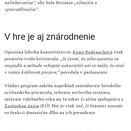
naliehavosťou“
, aby bola Británia
„silnejšia a
spravodlivejšia“
.
V hre je aj znárodnenie
Opozičná líderka konzervatívcov
Kemi Badenochová
však
premiéra tvrdo kritizovala.
„Je jasné, že jeho autorita sa
rozpadla a nebude schopný uskutočniť ani to málo, čo stojí
v tomto kráľovom prejave,“
povedala v parlamente.
Vládny program zahŕňa napríklad znárodnenie britského
oceliarskeho priemyslu, reformu azylového systému,
zníženie volebného veku na 16 rokov či užšiu spoluprácu s
Európskou úniou
(EÚ). Nie je však isté, či Starmer zostane
vo funkcii dostatočne dlho na ich presadenie.