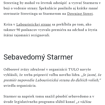
Streeting by mohol vo štvrtok odstúpiť a vyzvať Starmera v
boji o vedenie strany. Špekulácie posilnilo aj krátke ranné
stretnutie Streetinga so Starmerom na
Downing Street
.
Kríza v
Labouristickej strane
sa prehĺbila po tom, ako
takmer 90 poslancov vyzvalo premiéra na odchod a štyria
štátni tajomníci rezignovali.
Sebavedomý Starmer
Odborové zväzy združené v organizácii TULO navyše
vyhlásili, že treba pripraviť voľbu nového lídra.
„Je jasné, že
premiér nepovedie Labouristickú stranu do ďalších volieb,“
uviedla organizácia.
Starmer sa napriek tomu snažil pôsobiť sebavedomo a v
úvode legislatívneho programu sľúbil konať
„s väčšou