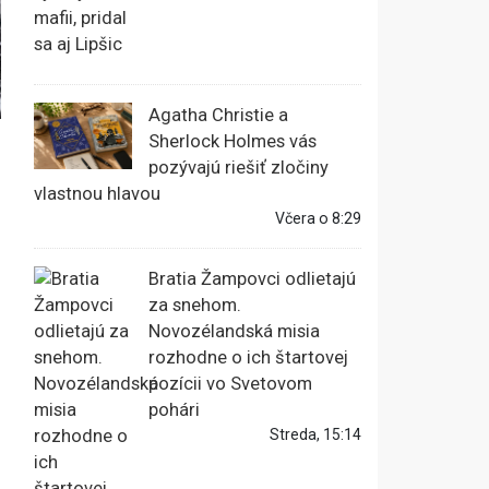
Agatha Christie a
Sherlock Holmes vás
pozývajú riešiť zločiny
vlastnou hlavou
Včera o 8:29
Bratia Žampovci odlietajú
za snehom.
Novozélandská misia
rozhodne o ich štartovej
pozícii vo Svetovom
pohári
Streda, 15:14