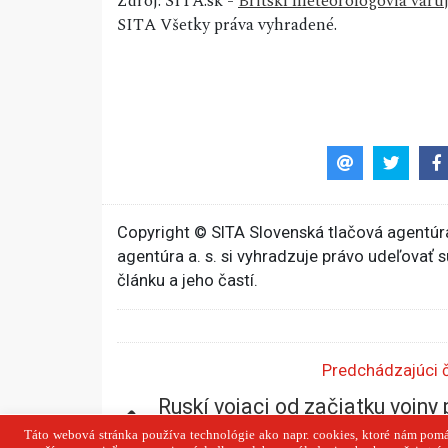
Zdroj: SITA.sk -
Britskí meteorológovia varu
SITA Všetky práva vyhradené.
Copyright © SITA Slovenská tlačová agentúra
agentúra a. s. si vyhradzuje právo udeľovať 
článku a jeho častí.
Predchádzajúci 
Ruskí vojaci od začiatku vojny p
o viac ako 790-tisíc vo