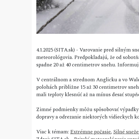
4.1.2025 (SITA.sk) - Varovanie pred silným s
meteorológovia. Predpokladajú, že od sobotň
spadne 20 až 40 centimetrov snehu. Informuj
V centrálnom a strednom Anglicku a vo Wales
polohách približne 15 až 30 centimetrov sneh
mali teploty klesnúť až na mínus desať stupňo
Zimné podmienky môžu spôsobovať výpadky ele
dopravy a odrezanie niektorých vidieckych ko
Viac k témam:
Extrémne počasie
,
Silné sneže