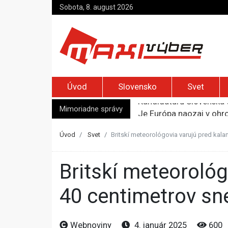
Sobota, 8. august 2026
Úvod
Slovensko
Svet
Mimoriadne správy
Je Európa naozaj v ohr
Pápež Lev XIV. sa vo Fr
Kyjev žiada EÚ o 220 mi
Úvod
Svet
Britskí meteorológovia varujú pred kal
Merz zvolal bezpečnostn
Kandidatúru Slovenska 
Britskí meteorológovia varujú pred kalamitou, spadnúť má až
40 centimetrov sn
Webnoviny
4. január 2025
600