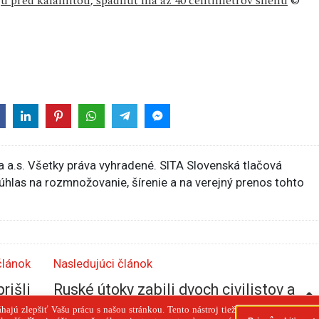
jú pred kalamitou, spadnúť má až 40 centimetrov snehu
©
 a.s. Všetky práva vyhradené. SITA Slovenská tlačová
súhlas na rozmnožovanie, šírenie a na verejný prenos tohto
článok
Nasledujúci článok
rišli
Ruské útoky zabili dvoch civilistov a
jakov
ďalších 21 zranili