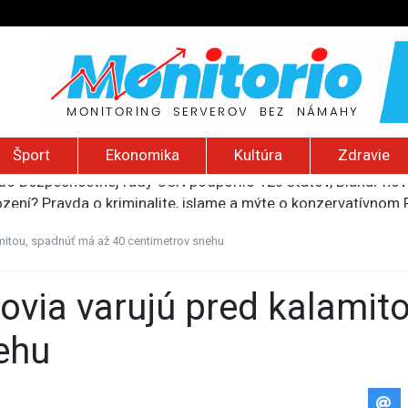
Šport
Ekonomika
Kultúra
Zdravie
ození? Pravda o kriminalite, islame a mýte o konzervatívn
ancúzsku stretne s obeťami sexuálneho zneužívania kňazmi
liónov eur na pomoc farmárom, ktorých postihla blokáda prí
amitou, spadnúť má až 40 centimetrov snehu
ú radu štátu po incidente s dronom pri ukrajinskom lietadle
do Bezpečnostnej rady OSN podporilo 123 štátov, Blanár hovo
ehu