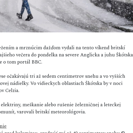
nežením a mrznúcim dažďom vydali na tento víkend britskí
ajšieho večera do pondelka na severe Anglicka a juhu Škótska
e o tom portál BBC.
e očakávajú tri až sedem centimetrov snehu a vo vyšších
ovej nádielky. Vo vidieckych oblastiach Škótska by v noci
v Celzia.
ktriny, meškanie alebo rušenie železničnej a leteckej
munít, varovali britskí meteorológovia.
nie