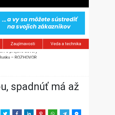
Zaujímavosti
Veda a technika
om Rusku – ROZHOVOR
stavov
rí o prejave dôvery