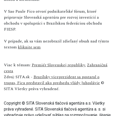
V Sao Paule Fico otvorí podnikateľské fórum, ktoré
pripravuje Slovenská agentúra pre rozvoj investícií a
obchodu v spolupráci s Brazílskou federáciou obchodu
FIESP.
V prípade, ak sa vám nezobrazil zdieľaný obsah nad týmto
textom
kliknite sem
Viac k témam:
Premiér Slovenskej republiky
,
Zahraničná
cesta
Zdroj: SITA.sk -
Brazílsky viceprezident sa postaral o
trapas, Fica predstavil ako predsedu vlády Juhoslávie
©
SITA Všetky práva vyhradené.
Copyright © SITA Slovenská tlačová agentúra a.s. Všetky
práva vyhradené. SITA Slovenská tlačová agentúra a. s. si
vyhradzuje právo udeľovať súhlas na rozmnožovanie, šírenie