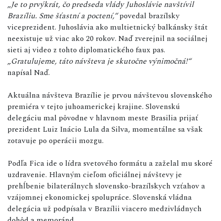
„Je to prvýkrát, čo predseda vlády Juhoslávie navštívil
Brazíliu. Sme šťastní a poctení,“
povedal brazílsky
viceprezident. Juhoslávia ako multietnický balkánsky štát
neexistuje už viac ako 20 rokov. Naď zverejnil na sociálnej
sieti aj video z tohto diplomatického faux pas.
„Gratulujeme, táto návšteva je skutočne výnimočná!“
napísal Naď.
Aktuálna návšteva Brazílie je prvou návštevou slovenského
premiéra v tejto juhoamerickej krajine. Slovenskú
delegáciu mal pôvodne v hlavnom meste Brasilia prijať
prezident Luiz Inácio Lula da Silva, momentálne sa však
zotavuje po operácii mozgu.
Podľa Fica ide o lídra svetového formátu a zaželal mu skoré
uzdravenie. Hlavným cieľom oficiálnej návštevy je
prehĺbenie bilaterálnych slovensko-brazílskych vzťahov a
vzájomnej ekonomickej spolupráce. Slovenská vládna
delegácia už podpísala v Brazílii viacero medzivládnych
dohôd a memoránd.