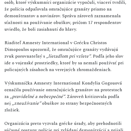
osôb, ktoré výskumníci organizácie vypočuli, viacerí tvrdili,
že polícia odpaľovala omračujúce granáty priamo na
demonštrantov a novinárov. Správa zároveň zaznamenala
sťažnosti na používanie obuškov, pričom 17 respondentov
uviedlo, že boli zasiahnutí do hlavy.
Riaditeľ Amnesty International v Grécku Christos
Dimopoulos upozornil, že omračujúce granáty vydávajú
zvuk porovnateľný s
„lietadlom pri vzlete“
. Podľa jeho slov
ide o vojenské prostriedky, ktoré by sa nemali používať pri
policajných zásahoch na verejných zhromaždeniach.
Výskumníčka Amnesty International Kondylia Gogouová
označila používanie omračujúcich granátov na protestoch
za
„pravidelné a nebezpečné“
. Zároveň kritizovala podľa
nej
„zneužívanie“
obuškov zo strany bezpečnostných
zložiek.
Organizácia preto vyzvala grécke úrady, aby prehodnotili
súčasné postupy polície pri zvládaní demonštrácií a prijali