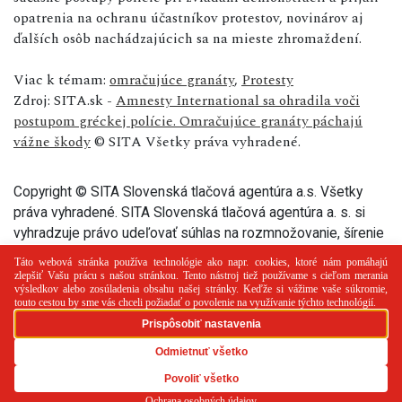
opatrenia na ochranu účastníkov protestov, novinárov aj
ďalších osôb nachádzajúcich sa na mieste zhromaždení.
Viac k témam:
omračujúce granáty
,
Protesty
Zdroj: SITA.sk -
Amnesty International sa ohradila voči
postupom gréckej polície. Omračujúce granáty páchajú
vážne škody
© SITA Všetky práva vyhradené.
Copyright © SITA Slovenská tlačová agentúra a.s. Všetky
práva vyhradené. SITA Slovenská tlačová agentúra a. s. si
vyhradzuje právo udeľovať súhlas na rozmnožovanie, šírenie
a na verejný prenos tohto článku a jeho častí.
PR článok
Reklama
Spolupráca
Kontakt
Zásady
používania cookies
RSS