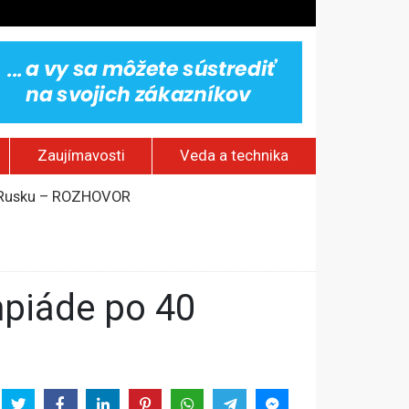
Zaujímavosti
Veda a technika
om Rusku – ROZHOVOR
stavov
rí o prejave dôvery