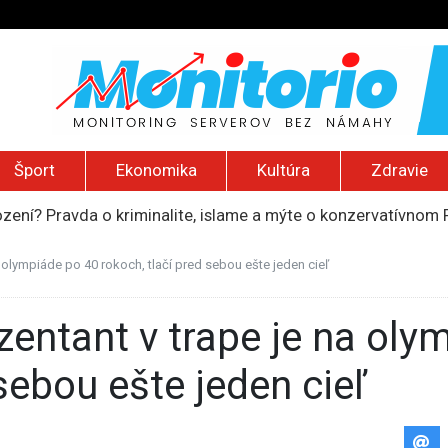
Šport
Ekonomika
Kultúra
Zdravie
ození? Pravda o kriminalite, islame a mýte o konzervatívn
ancúzsku stretne s obeťami sexuálneho zneužívania kňazmi
liónov eur na pomoc farmárom, ktorých postihla blokáda prí
 olympiáde po 40 rokoch, tlačí pred sebou ešte jeden cieľ
ú radu štátu po incidente s dronom pri ukrajinskom lietadle
do Bezpečnostnej rady OSN podporilo 123 štátov, Blanár hovo
 sebou ešte jeden cieľ