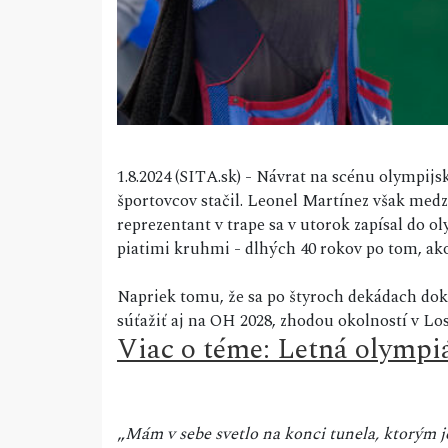
1.8.2024 (SITA.sk) - Návrat na scénu olympijs
športovcov stačil. Leonel Martínez však medz
reprezentant v trape sa v utorok zapísal do ol
piatimi kruhmi - dlhých 40 rokov po tom, ako
Napriek tomu, že sa po štyroch dekádach dokáz
súťažiť aj na OH 2028, zhodou okolností v Los
Viac o téme: Letná olympiá
„
Mám v sebe svetlo na konci tunela, ktorým j