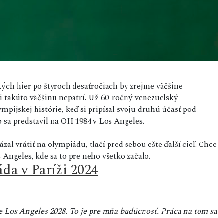
kých hier po štyroch desaťročiach by zrejme väčšine
i takúto väčšinu nepatrí. Už 60-ročný venezuelský
ympijskej histórie, keď si pripísal svoju druhú účasť pod
 sa predstavil na OH 1984 v Los Angeles.
al vrátiť na olympiádu, tlačí pred sebou ešte ďalší cieľ. Chce
 Angeles, kde sa to pre neho všetko začalo.
da v Paríži 2024
e Los Angeles 2028. To je pre mňa budúcnosť. Práca na tom sa