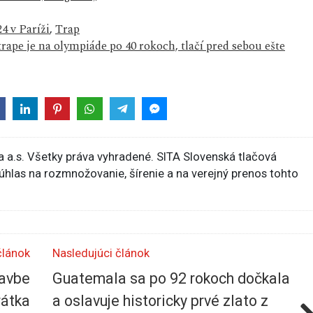
4 v Paríži
,
Trap
rape je na olympiáde po 40 rokoch, tlačí pred sebou ešte
 a.s. Všetky práva vyhradené. SITA Slovenská tlačová
súhlas na rozmnožovanie, šírenie a na verejný prenos tohto
článok
Nasledujúci článok
lavbe
Guatemala sa po 92 rokoch dočkala
rátka
a oslavuje historicky prvé zlato z