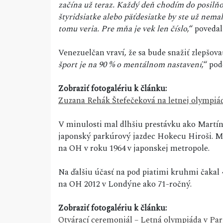
začína už teraz. Každý deň chodím do posilňo
štyridsiatke alebo päťdesiatke by ste už nemali
tomu veria. Pre mňa je vek len číslo
,“ poveda
Venezuelčan vraví, že sa bude snažiť zlepšovať 
šport je na 90 % o mentálnom nastavení
,“ po
Zobraziť fotogalériu k článku:
Zuzana Rehák Štefečeková na letnej olympiáde
V minulosti mal dlhšiu prestávku ako Martí
japonský parkúrový jazdec Hokecu Hiroši. M
na OH v roku 1964 v japonskej metropole.
Na ďalšiu účasť na pod piatimi kruhmi čakal 4
na OH 2012 v Londýne ako 71-ročný.
Zobraziť fotogalériu k článku:
Otvárací ceremoniál – Letná olympiáda v Paríž