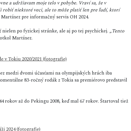
vne a udržiavam moje telo v pohybe. Vraví sa, že v
 robiť niektoré veci, ale to môže platiť len pre ľudí, ktorí
l Martínez pre informačný servis OH 2024.
nielen po fyzickej stránke, ale aj po tej psychickej. „
Tento
dotkol Martínez.
 v Tokiu 2020/2021 (fotografie)
nez medzi dvomi účasťami na olympijských hrách iba
omentálne 83-ročný rodák z Tokia sa premiérovo predstavil
4 rokov až do Pekingu 2008, keď mal 67 rokov. Štartoval tiež
i 2024 (fotografie)