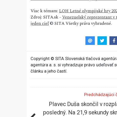
Viac k témam:
LOH Letné olympijské hry 202
Zdroj: SITA.sk -
Venezuelský reprezentant v t
jeden cieľ
© SITA Všetky práva vyhradené.
Copyright © SITA Slovenská tlačová agentúra
agentúra a. s. si vyhradzuje právo udeľovať 
článku a jeho častí.
Predchádzajúci 
Plavec Duša skončil v rozp
posledný. Na 21,9 sekundy sk