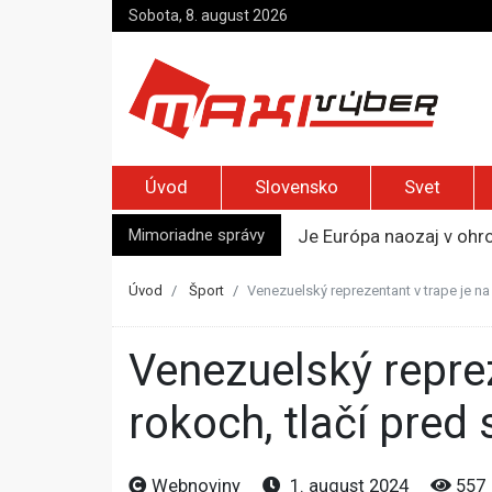
Sobota, 8. august 2026
Úvod
Slovensko
Svet
Mimoriadne správy
Je Európa naozaj v ohr
Pápež Lev XIV. sa vo Fr
Kyjev žiada EÚ o 220 mi
Úvod
Šport
Venezuelský reprezentant v trape je na
Merz zvolal bezpečnostn
Kandidatúru Slovenska 
Venezuelský reprezentant v trape je na olympiáde po 40
rokoch, tlačí pred
Webnoviny
1. august 2024
557