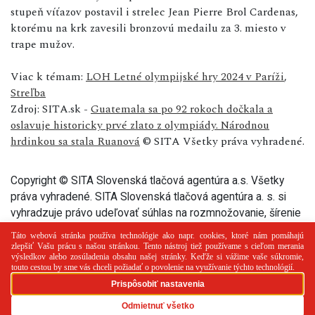
stupeň víťazov postavil i strelec Jean Pierre Brol Cardenas,
ktorému na krk zavesili bronzovú medailu za 3. miesto v
trape mužov.
Viac k témam:
LOH Letné olympijské hry 2024 v Paríži
,
Streľba
Zdroj: SITA.sk -
Guatemala sa po 92 rokoch dočkala a
oslavuje historicky prvé zlato z olympiády. Národnou
hrdinkou sa stala Ruanová
© SITA Všetky práva vyhradené.
Copyright © SITA Slovenská tlačová agentúra a.s. Všetky
práva vyhradené. SITA Slovenská tlačová agentúra a. s. si
vyhradzuje právo udeľovať súhlas na rozmnožovanie, šírenie
a na verejný prenos tohto článku a jeho častí.