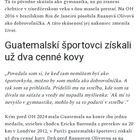
Tá to pôvodne skúšala ako gymnastka, no po zranení
chrbtice v tínedžerskom veku s ňou musela prestať. Na OH
2016 v brazílskom Riu de Janeiro pôsobila Ruanová Olivová
ako dobrovoľníčka. A táto skúsenosť jej nakoniec zmenila
život.
Guatemalskí športovci získali
už dva cenné kovy
„Povedala som si, že keď tam nemôžem byť ako
športovkyňa, možno by som mohla ako dobrovoľníčka. A
tak som sa prihlásila. Pridelili ma na streľbu, kde som sa
dívala na súťaže a vtedy mi napadla myšlienka: 'Ak mi to
nevyšlo v gymnastike, mohlo by sa to podariť v streľbe'.“
Kým pred OH 2024 mala Guatemala na konte iba jednu
medailu, striebro chodca Ericka Barronda z pretekov na 20
km v Londýne 2012, v Paríži guatemalskí športovci získali
už dva cenné kovy. Deň pred Ruanovou Olivovou sa na