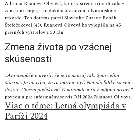
Adriana Ruanová Olivová, ktorá v stredu triumfovala v
ženskom trape, a to dokonca v novom olympijskom
rekorde. Ten doteraz patril Slovenke
Zuzane Rehák
Štefečekovej
(43), Ruanová Olivová ho vylepšila na 45
presných výstrelov z 50 rán.
Zmena života po vzácnej
skúsenosti
„Ani nemôžem uveriť, že je to naozaj tak. Som veľmi
šťastná. Je mi cťou, že tu môžem byť. Nebolo ľahké sa sem
dostať. Chcem poďakovať Guatemale a tiež môjmu otcovi,“
povedala pre informačný servis OH 2024 Ruanová Olivová.
Viac o téme: Letná olympiáda v
Paríži 2024