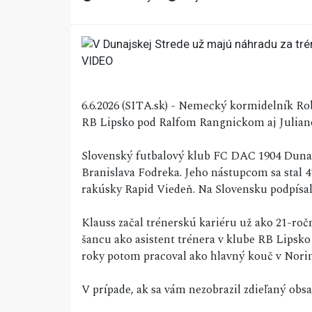
6.6.2026 (SITA.sk) - Nemecký kormidelník Rob
RB Lipsko pod Ralfom Rangnickom aj Juli
Slovenský futbalový klub FC DAC 1904 Dunaj
Branislava Fodreka. Jeho nástupcom sa stal 4
rakúsky Rapid Viedeň. Na Slovensku podpísal
Klauss začal trénerskú kariéru už ako 21-roč
šancu ako asistent trénera v klube RB Lip
roky potom pracoval ako hlavný kouč v Nor
V prípade, ak sa vám nezobrazil zdieľaný ob