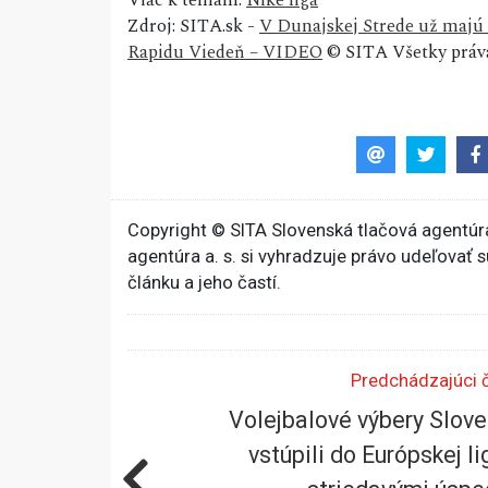
Viac k témam:
Niké liga
Zdroj: SITA.sk -
V Dunajskej Strede už majú 
Rapidu Viedeň – VIDEO
© SITA Všetky práv
Copyright © SITA Slovenská tlačová agentúra
agentúra a. s. si vyhradzuje právo udeľovať 
článku a jeho častí.
Predchádzajúci 
Volejbalové výbery Slov
vstúpili do Európskej li