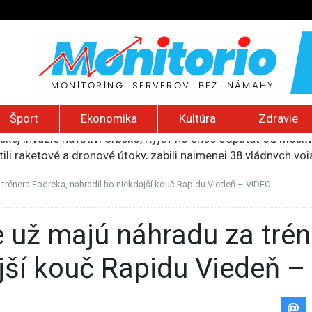
Šport
Ekonomika
Kultúra
Zdravie
ili raketové a dronové útoky, zabili najmenej 38 vládnych vo
 2026): Protest zdravotníkov, ruský letecký útok, hirošimský
e „zhasne celý Perzský záliv“, pripravil zoznam cieľov
 trénera Fodreka, nahradil ho niekdajší kouč Rapidu Viedeň – VIDEO
ku francúzskej RT, jej vyhostenie z krajiny nazvala „prenasle
uskej invázie navštívi Srbsko, Kyjev ho chce odpútať od Mosk
ajší kouč Rapidu Viedeň 