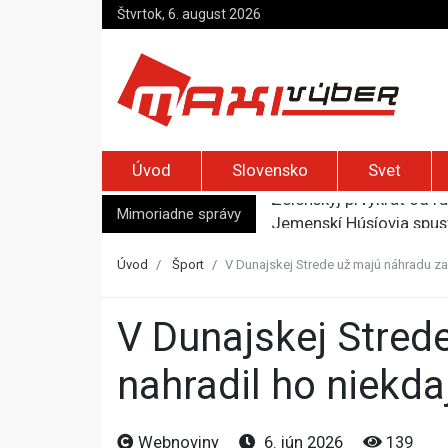
Štvrtok, 6. august 2026
Úvod
Slovensko
Svet
Mimoriadne správy
Jemenskí Húsíovia spust
Top foto dňa (6. august
Irán pohrozil susedom, ž
Úvod
Šport
V Dunajskej Strede už majú náhradu za
Moskva bráni bývalú šéf
Zelenskyj prvýkrát od r
V Dunajskej Strede už majú náhradu za trénera Fodreka,
nahradil ho niekd
Webnoviny
6. jún 2026
139