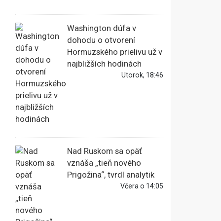
Washington dúfa v
dohodu o otvorení
Hormuzského prielivu už v
najbližších hodinách
Utorok, 18:46
Nad Ruskom sa opäť
vznáša „tieň nového
Prigožina“, tvrdí analytik
Včera o 14:05