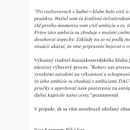
"Pri rozhovoroch s ľuďmi v klube bolo cítiť ic
projektu. Našiel som tu kvalitnú infraštruktúr
Od prvého momentu som cítil ambíciu a to, že
Práve táto ambícia sa zhoduje s mojimi cieľ
dosahovať úspechy. Základy na to sú podľa mň
situácii ukázať, že sme pripravení bojovať o ví
Výkonný riaditeľ dunajskostredského klubu J
náročný výberový proces.
"Robert nás presved
vysokými nárokmi na výkonnosť a schopnosťou
že jeho ambície sa zhodujú s ambíciami DAC-u
priečky a upevňovať naše postavenie na európs
ďalšej kapitole našej cesty,“
poznamenal.
V prípade, ak sa vám nezobrazil zdieľaný ob