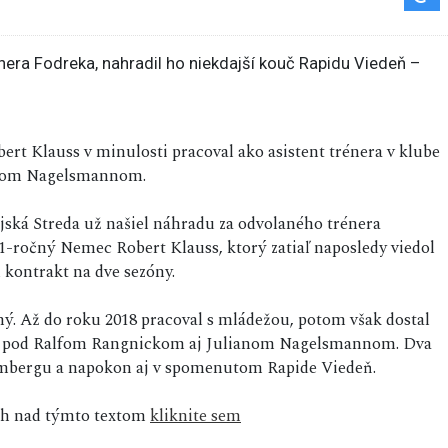
ert Klauss v minulosti pracoval ako asistent trénera v klube
anom Nagelsmannom.
ská Streda už našiel náhradu za odvolaného trénera
1-ročný Nemec Robert Klauss, ktorý zatiaľ naposledy viedol
 kontrakt na dve sezóny.
ný. Až do roku 2018 pracoval s mládežou, potom však dostal
sko pod Ralfom Rangnickom aj Julianom Nagelsmannom. Dva
imbergu a napokon aj v spomenutom Rapide Viedeň.
sah nad týmto textom
kliknite sem