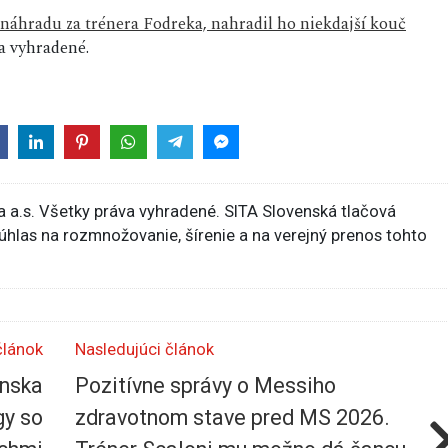
náhradu za trénera Fodreka, nahradil ho niekdajší kouč
a vyhradené.
 a.s. Všetky práva vyhradené. SITA Slovenská tlačová
súhlas na rozmnožovanie, šírenie a na verejný prenos tohto
článok
Nasledujúci článok
enska
Pozitívne správy o Messiho
gy so
zdravotnom stave pred MS 2026.