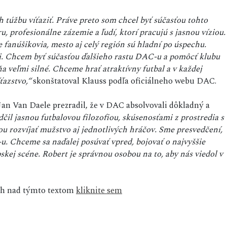
h túžbu víťaziť. Práve preto som chcel byť súčasťou tohto
u, profesionálne zázemie a ľudí, ktorí pracujú s jasnou víziou.
 fanúšikovia, mesto aj celý región sú hladní po úspechu.
mi. Chcem byť súčasťou ďalšieho rastu DAC-u a pomôcť klubu
a veľmi silné. Chceme hrať atraktívny futbal a v každej
ťazstvo,“
skonštatoval Klauss podľa oficiálneho webu DAC.
an Van Daele prezradil, že v DAC absolvovali dôkladný a
čil jasnou futbalovou filozofiou, skúsenosťami z prostredia s
 rozvíjať mužstvo aj jednotlivých hráčov. Sme presvedčení,
. Chceme sa naďalej posúvať vpred, bojovať o najvyššie
kej scéne. Robert je správnou osobou na to, aby nás viedol v
sah nad týmto textom
kliknite sem