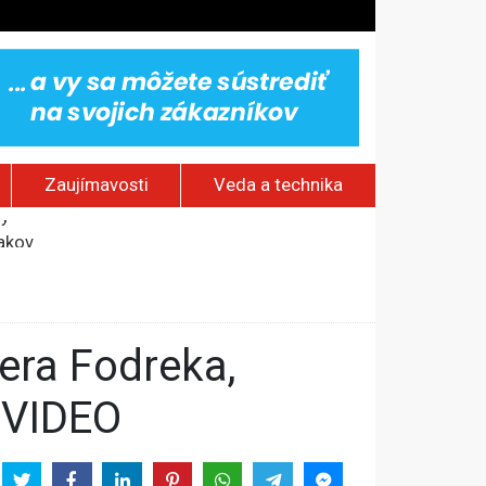
Zaujímavosti
Veda a technika
jakov
 pamätník a záchrana psov z lesných požiarov
dovaním“
vy
– VIDEO