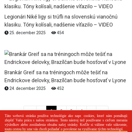
Legionári Niké ligy si trúfli na slovenskú vianočnú
klasiku. Tóny kolísali, nadšenie víťazilo – VIDEO
25. december 2025
454
Brankár Greif sa na tréningoch môže tešiť na
Endrickove delovky, Brazílčan bude hosťovať v Lyone
24. december 2025
452
<<
<
1
2
3
4
>
>>