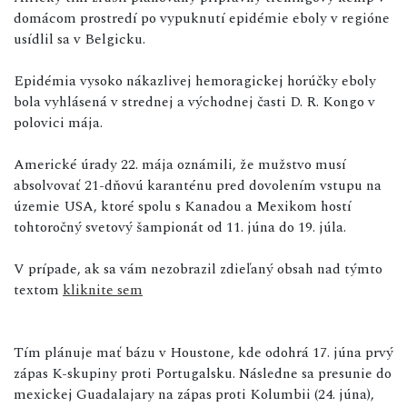
domácom prostredí po vypuknutí epidémie eboly v regióne
usídlil sa v Belgicku.
Epidémia vysoko nákazlivej hemoragickej horúčky eboly
bola vyhlásená v strednej a východnej časti D. R. Kongo v
polovici mája.
Americké úrady 22. mája oznámili, že mužstvo musí
absolvovať 21-dňovú karanténu pred dovolením vstupu na
územie USA, ktoré spolu s Kanadou a Mexikom hostí
tohtoročný svetový šampionát od 11. júna do 19. júla.
V prípade, ak sa vám nezobrazil zdieľaný obsah nad týmto
textom
kliknite sem
Tím plánuje mať bázu v Houstone, kde odohrá 17. júna prvý
zápas K-skupiny proti Portugalsku. Následne sa presunie do
mexickej Guadalajary na zápas proti Kolumbii (24. júna),