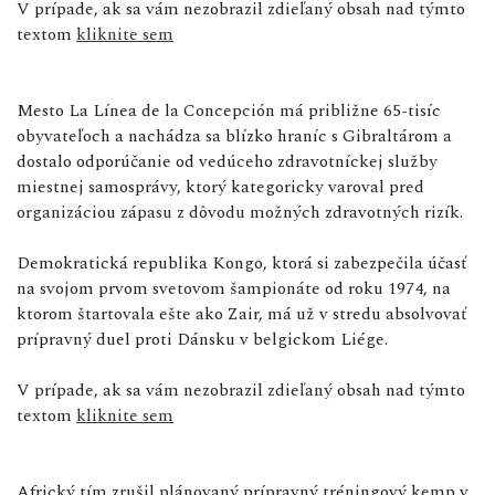
V prípade, ak sa vám nezobrazil zdieľaný obsah nad týmto
textom
kliknite sem
Mesto La Línea de la Concepción má približne 65-tisíc
obyvateľoch a nachádza sa blízko hraníc s Gibraltárom a
dostalo odporúčanie od vedúceho zdravotníckej služby
miestnej samosprávy, ktorý kategoricky varoval pred
organizáciou zápasu z dôvodu možných zdravotných rizík.
Demokratická republika Kongo, ktorá si zabezpečila účasť
na svojom prvom svetovom šampionáte od roku 1974, na
ktorom štartovala ešte ako Zair, má už v stredu absolvovať
prípravný duel proti Dánsku v belgickom Liége.
V prípade, ak sa vám nezobrazil zdieľaný obsah nad týmto
textom
kliknite sem
Africký tím zrušil plánovaný prípravný tréningový kemp v