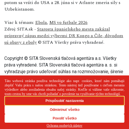
potom sa vráti do USA a 28. júna si v Atlante zmeria sily s
Uzbekistanom.
Viac k témam:
Ebola
,
MS vo futbale 2026
Zdroj: SITA.sk -
Starosta španielskeho mesta zakázal
prípravný zápas medzi výbermi DR Kongo a Čile, dôvodom
sú obavy z eboly
© SITA Všetky práva vyhradené.
Copyright © SITA Slovenská tlačová agentúra a.s. Všetky
práva vyhradené. SITA Slovenská tlačová agentúra a. s. si
vyhradzuje právo udeľovať súhlas na rozmnožovanie, šírenie
a na verejný prenos tohto článku a jeho častí.
PR článok
Reklama
Spolupráca
Kontakt
Zásady
používania cookies
RSS