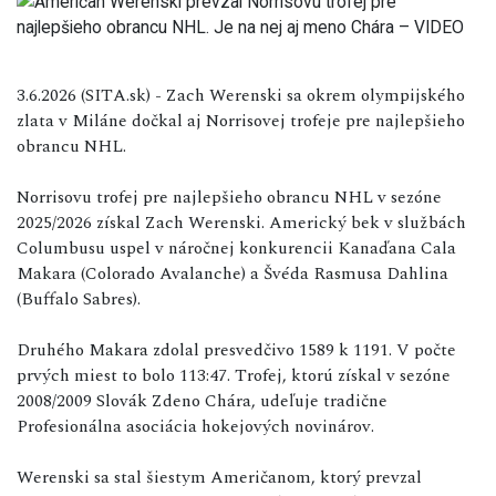
3.6.2026 (SITA.sk) - Zach Werenski sa okrem olympijského
zlata v Miláne dočkal aj Norrisovej trofeje pre najlepšieho
obrancu NHL.
Norrisovu trofej pre najlepšieho obrancu NHL v sezóne
2025/2026 získal Zach Werenski. Americký bek v službách
Columbusu uspel v náročnej konkurencii Kanaďana Cala
Makara (Colorado Avalanche) a Švéda Rasmusa Dahlina
(Buffalo Sabres).
Druhého Makara zdolal presvedčivo 1589 k 1191. V počte
prvých miest to bolo 113:47. Trofej, ktorú získal v sezóne
2008/2009 Slovák Zdeno Chára, udeľuje tradične
Profesionálna asociácia hokejových novinárov.
Werenski sa stal šiestym Američanom, ktorý prevzal