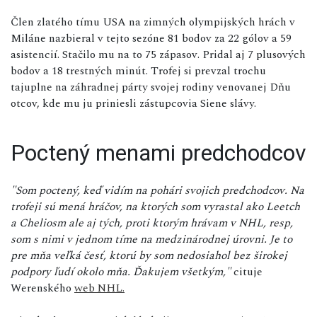
Člen zlatého tímu USA na zimných olympijských hrách v
Miláne nazbieral v tejto sezóne 81 bodov za 22 gólov a 59
asistencií. Stačilo mu na to 75 zápasov. Pridal aj 7 plusových
bodov a 18 trestných minút. Trofej si prevzal trochu
tajuplne na záhradnej párty svojej rodiny venovanej Dňu
otcov, kde mu ju priniesli zástupcovia Siene slávy.
Poctený menami predchodcov
"Som poctený, keď vidím na pohári svojich predchodcov. Na
trofeji sú mená hráčov, na ktorých som vyrastal ako Leetch
a Cheliosm ale aj tých, proti ktorým hrávam v NHL, resp,
som s nimi v jednom tíme na medzinárodnej úrovni. Je to
pre mňa veľká česť, ktorú by som nedosiahol bez širokej
podpory ľudí okolo mňa. Ďakujem všetkým,"
cituje
Werenského
web NHL.