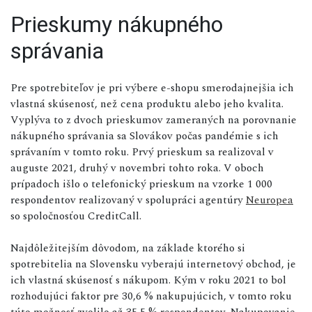
Prieskumy nákupného
správania
Pre spotrebiteľov je pri výbere e-shopu smerodajnejšia ich
vlastná skúsenosť, než cena produktu alebo jeho kvalita.
Vyplýva to z dvoch prieskumov zameraných na porovnanie
nákupného správania sa Slovákov počas pandémie s ich
správaním v tomto roku. Prvý prieskum sa realizoval v
auguste 2021, druhý v novembri tohto roka. V oboch
prípadoch išlo o telefonický prieskum na vzorke 1 000
respondentov realizovaný v spolupráci agentúry
Neuropea
so spoločnosťou CreditCall.
Najdôležitejším dôvodom, na základe ktorého si
spotrebitelia na Slovensku vyberajú internetový obchod, je
ich vlastná skúsenosť s nákupom. Kým v roku 2021 to bol
rozhodujúci faktor pre 30,6 % nakupujúcich, v tomto roku
túto možnosť zvolilo až 35,5 % respondentov. Nakupovanie