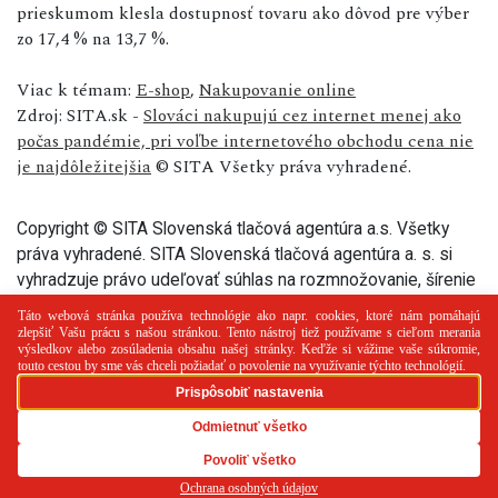
prieskumom klesla dostupnosť tovaru ako dôvod pre výber
zo 17,4 % na 13,7 %.
Viac k témam:
E-shop
,
Nakupovanie online
Zdroj: SITA.sk -
Slováci nakupujú cez internet menej ako
počas pandémie, pri voľbe internetového obchodu cena nie
je najdôležitejšia
© SITA Všetky práva vyhradené.
Copyright © SITA Slovenská tlačová agentúra a.s. Všetky
práva vyhradené. SITA Slovenská tlačová agentúra a. s. si
vyhradzuje právo udeľovať súhlas na rozmnožovanie, šírenie
a na verejný prenos tohto článku a jeho častí.
PR článok
Reklama
Spolupráca
Kontakt
Zásady
používania cookies
RSS