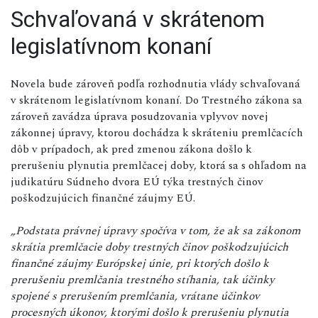
Schvaľovaná v skrátenom
legislatívnom konaní
Novela bude zároveň podľa rozhodnutia vlády schvaľovaná
v skrátenom legislatívnom konaní. Do Trestného zákona sa
zároveň zavádza úprava posudzovania vplyvov novej
zákonnej úpravy, ktorou dochádza k skráteniu premlčacích
dôb v prípadoch, ak pred zmenou zákona došlo k
prerušeniu plynutia premlčacej doby, ktorá sa s ohľadom na
judikatúru Súdneho dvora EÚ týka trestných činov
poškodzujúcich finančné záujmy EÚ.
„Podstata právnej úpravy spočíva v tom, že ak sa zákonom
skrátia premlčacie doby trestných činov poškodzujúcich
finančné záujmy Európskej únie, pri ktorých došlo k
prerušeniu premlčania trestného stíhania, tak účinky
spojené s prerušením premlčania, vrátane účinkov
procesných úkonov, ktorými došlo k prerušeniu plynutia