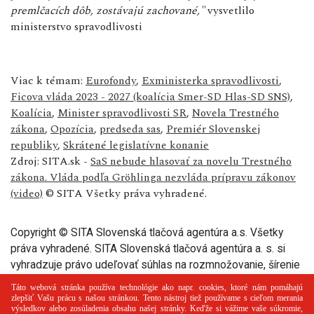
premlčacích dôb, zostávajú zachované,"
vysvetlilo
ministerstvo spravodlivosti
Viac k témam:
Eurofondy
,
Exministerka spravodlivosti
,
Ficova vláda 2023 - 2027 (koalícia Smer-SD Hlas-SD SNS)
,
Koalícia
,
Minister spravodlivosti SR
,
Novela Trestného
zákona
,
Opozícia
,
predseda sas
,
Premiér Slovenskej
republiky
,
Skrátené legislatívne konanie
Zdroj: SITA.sk -
SaS nebude hlasovať za novelu Trestného
zákona. Vláda podľa Gröhlinga nezvláda prípravu zákonov
(video)
© SITA Všetky práva vyhradené.
Copyright © SITA Slovenská tlačová agentúra a.s. Všetky
práva vyhradené. SITA Slovenská tlačová agentúra a. s. si
vyhradzuje právo udeľovať súhlas na rozmnožovanie, šírenie
a na verejný prenos tohto článku a jeho častí.