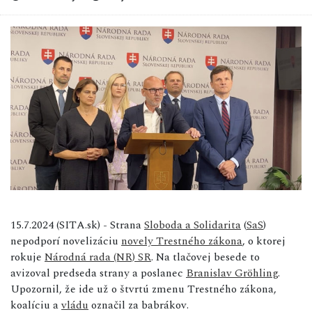
15.7.2024 (SITA.sk) - Strana
Sloboda a Solidarita
(
SaS
)
nepodporí novelizáciu
novely Trestného zákona
, o ktorej
rokuje
Národná rada (NR) SR
. Na tlačovej besede to
avizoval predseda strany a poslanec
Branislav Gröhling
.
Upozornil, že ide už o štvrtú zmenu Trestného zákona,
koalíciu a
vládu
označil za babrákov.