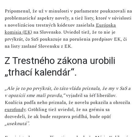
Pripomenul, že už v minulosti v parlamente poukazovali na
problematické aspekty novely, a tiež listy, ktoré v súvislosti
s novelizáciou trestných kódexov zasielala
Európska
komisia (EK)
na Slovensko. Uviedol tiež, že to nie je
prvýkrát, čo SaS poukazuje na porušenia predpisov EK, či
na listy zaslané Slovensku z EK.
Z Trestného zákona urobili
„trhací kalendár“.
„Ale je to po prvýkrát, čo táto vláda priznala, že my v SaS a
v opozícii sme mali pravdu,“
vyjadril sa šéf liberálov.
Koalícia podľa neho priznala, že novelu pokazila a ohrozila
eurofondy
. Gröhling tiež uviedol, že na grémiu sa
dozvedeli, že ak bude rozprava pridlhá, bude opäť
„useknutá"
.