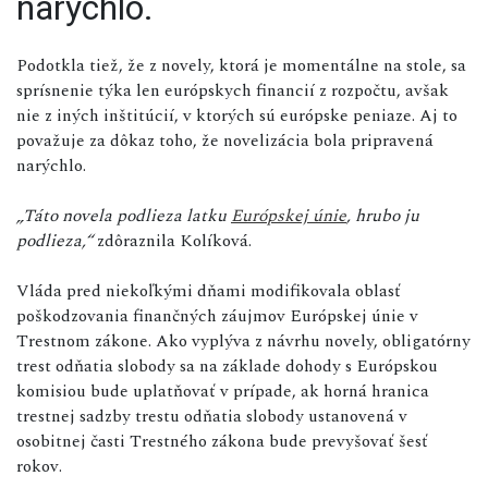
narýchlo.
Podotkla tiež, že z novely, ktorá je momentálne na stole, sa
sprísnenie týka len európskych financií z rozpočtu, avšak
nie z iných inštitúcií, v ktorých sú európske peniaze. Aj to
považuje za dôkaz toho, že novelizácia bola pripravená
narýchlo.
„Táto novela podlieza latku
Európskej únie
, hrubo ju
podlieza,“
zdôraznila Kolíková.
Vláda pred niekoľkými dňami modifikovala oblasť
poškodzovania finančných záujmov Európskej únie v
Trestnom zákone. Ako vyplýva z návrhu novely, obligatórny
trest odňatia slobody sa na základe dohody s Európskou
komisiou bude uplatňovať v prípade, ak horná hranica
trestnej sadzby trestu odňatia slobody ustanovená v
osobitnej časti Trestného zákona bude prevyšovať šesť
rokov.