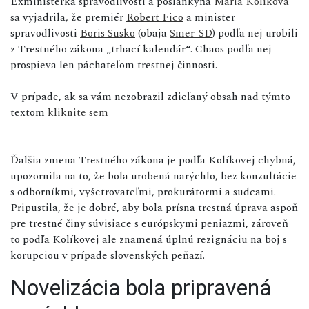
Exministerka spravodlivosti a poslankyňa
Mária Kolíková
sa vyjadrila, že premiér
Robert Fico
a minister
spravodlivosti
Boris Susko
(obaja
Smer-SD
) podľa nej urobili
z Trestného zákona „trhací kalendár“. Chaos podľa nej
prospieva len páchateľom trestnej činnosti.
V prípade, ak sa vám nezobrazil zdieľaný obsah nad týmto
textom
kliknite sem
Ďalšia zmena Trestného zákona je podľa Kolíkovej chybná,
upozornila na to, že bola urobená narýchlo, bez konzultácie
s odborníkmi, vyšetrovateľmi, prokurátormi a sudcami.
Pripustila, že je dobré, aby bola prísna trestná úprava aspoň
pre trestné činy súvisiace s európskymi peniazmi, zároveň
to podľa Kolíkovej ale znamená úplnú rezignáciu na boj s
korupciou v prípade slovenských peňazí.
Novelizácia bola pripravená