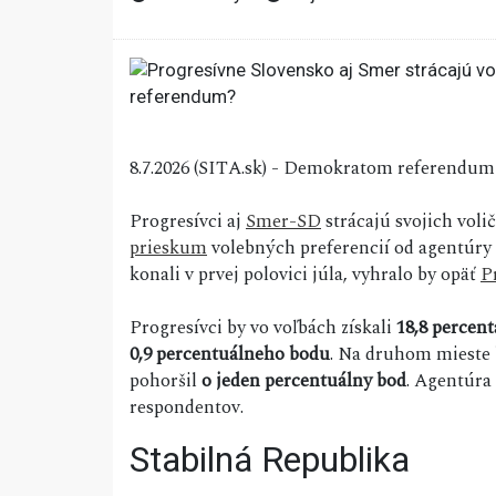
8.7.2026 (SITA.sk) - Demokratom referendum
Progresívci aj
Smer-SD
strácajú svojich voli
prieskum
volebných preferencií od agentúry
konali v prvej polovici júla, vyhralo by opäť
P
Progresívci by vo voľbách získali
18,8 percent
0,9 percentuálneho bodu
. Na druhom mieste 
pohoršil
o jeden percentuálny bod
. Agentúra 
respondentov.
Stabilná Republika