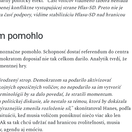
rny politický efekt. "
Časť voličov vládneho tábora nehľadá
menej konfliktne vystupujúcej strane Hlas-SD. Preto nie je
a časť podpory, vidíme stabilizáciu Hlasu-SD nad hranicou
m pomohlo
noznačne pomohlo. Schopnosť dostať referendum do centra
emokratom doposiaľ nie tak celkom darilo. Analytik tvrdí, že
mentnej hry.
irodzený strop. Demokratom sa podarilo aktivizovať
kojných opozičných voličov, no nepodarilo sa im vytvoriť
terminológii by sa dalo povedať, že stratili momentum.
olitickej diskusie, ale nestalo sa témou, ktorá by dokázala
výraznejšie zmenila rozloženie síl
," skonštatoval Hanes, podľa
situácii, keď musia voličom ponúknuť niečo viac ako len
Ak sa tak chcú udržať nad hranicou zvoliteľnosti, musia
ív, agendu aj emóciu.