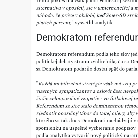
Tento pokles má však podľa Hanesa aj sekundá
alternatívu v opozícii, ale v umiernenejšej a 
náhoda, že práve v období, keď Smer-SD strác
piatich percent,
" vysvetlil analytik.
Demokratom referendu
Demokratom referendum podľa jeho slov jed
politickej debaty stranu zviditeľnila, čo sa D
sa Demokratom podarilo dostať späť do parla
"
Každá mobilizačná stratégia však má svoj pr
vlastných sympatizantov a osloviť časť nespo
širšie celoopozičné vzopätie - vo futbalovej 
Referendum sa síce stalo dominantnou témou p
zjednotiť opozičný tábor do takej miery, aby 
ktorého sa tak dnes Demokrati nachádzajú v 
spomienku na úspešné vyzbieranie podpisov. 
podľa analytika vytvoriť nový politický narat