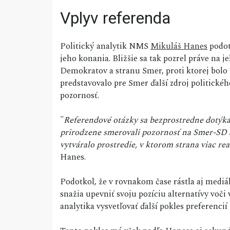
Vplyv referenda
Politický analytik NMS
Mikuláš Hanes
podot
jeho konania. Bližšie sa tak pozrel práve na j
Demokratov a stranu Smer, proti ktorej bol
predstavovalo pre Smer ďalší zdroj politickéh
pozornosť.
"
Referendové otázky sa bezprostredne dotýka
prirodzene smerovali pozornosť na Smer-SD a
vytváralo prostredie, v ktorom strana viac re
Hanes.
Podotkol, že v rovnakom čase rástla aj mediá
snažia upevniť svoju pozíciu alternatívy voči
analytika vysvetľovať ďalší pokles preferenci