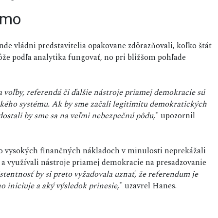
rmo
e vládni predstavitelia opakovane zdôrazňovali, koľko štát
že podľa analytika fungovať, no pri bližšom pohľade
 voľby, referendá či ďalšie nástroje priamej demokracie sú
kého systému. Ak by sme začali legitimitu demokratických
dostali by sme sa na veľmi nebezpečnú pôdu
," upozornil
 vysokých finančných nákladoch v minulosti neprekážali
 a využívali nástroje priamej demokracie na presadzovanie
stentnosť by si preto vyžadovala uznať, že referendum je
 iniciuje a aký výsledok prinesie
," uzavrel Hanes.