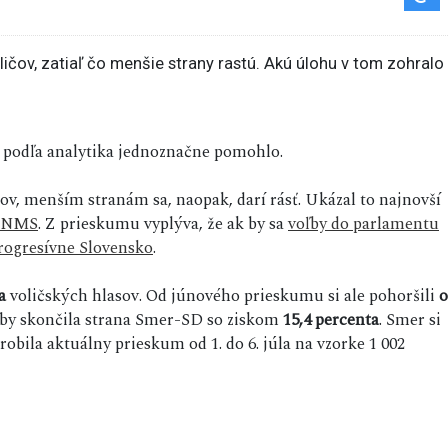
 podľa analytika jednoznačne pomohlo.
čov, menším stranám sa, naopak, darí rásť. Ukázal to najnovší
NMS
. Z prieskumu vyplýva, že ak by sa
voľby do parlamentu
rogresívne Slovensko
.
a
voličských hlasov. Od júnového prieskumu si ale pohoršili
o
by skončila strana Smer-SD so ziskom
15,4 percenta
. Smer si
robila aktuálny prieskum od 1. do 6. júla na vzorke 1 002