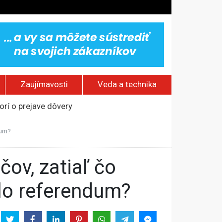
Zaujímavosti
Veda a technika
rí o prejave dôvery
om Rusku – ROZHOVOR
dum?
stavov
ovestream festival
alo referendum?