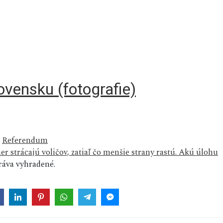
vensku (fotografie)
,
Referendum
r strácajú voličov, zatiaľ čo menšie strany rastú. Akú úlohu
áva vyhradené.