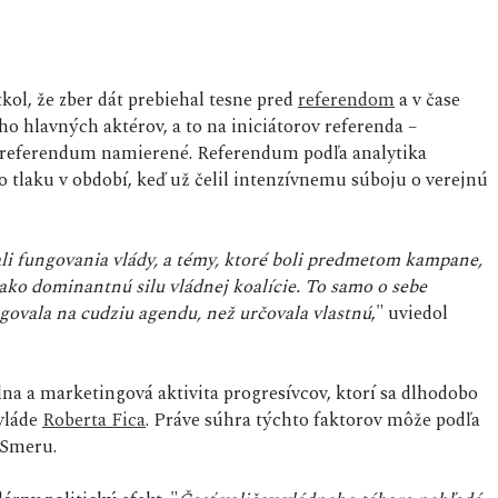
kol, že zber dát prebiehal tesne pred
referendom
a v čase
eho hlavných aktérov, a to na iniciátorov referenda –
o referendum namierené. Referendum podľa analytika
o tlaku v období, keď už čelil intenzívnemu súboju o verejnú
li fungovania vlády, a témy, ktoré boli predmetom kampane,
ko dominantnú silu vládnej koalície. To samo o sebe
agovala na cudziu agendu, než určovala vlastnú
," uviedol
lna a marketingová aktivita progresívcov, ktorí sa dlhodobo
 vláde
Roberta Fica
. Práve súhra týchto faktorov môže podľa
í Smeru.