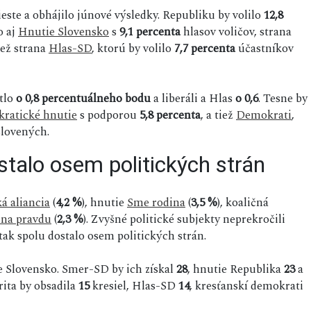
ieste a obhájilo júnové výsledky. Republiku by volilo
12,8
o aj
Hnutie Slovensko
s
9,1 percenta
hlasov voličov, strana
iež strana
Hlas-SD
, ktorú by volilo
7,7 percenta
účastníkov
tlo
o 0,8 percentuálneho bodu
a liberáli a Hlas
o 0,6
. Tesne by
ratické hnutie
s podporou
5,8 percenta
, a tiež
Demokrati
,
lovených.
talo osem politických strán
á aliancia
(
4,2 %
), hnutie
Sme rodina
(
3,5 %
), koaličná
 na pravdu
(
2,3 %
). Zvyšné politické subjekty neprekročili
ak spolu dostalo osem politických strán.
ne Slovensko. Smer-SD by ich získal
28
, hnutie Republika
23
a
rita by obsadila
15
kresiel, Hlas-SD
14
, kresťanskí demokrati