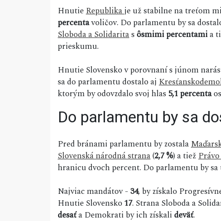
Hnutie
Republika
je už stabilne na treťom m
percenta
voličov. Do parlamentu by sa dostal
Sloboda a Solidarita
s
ôsmimi percentami
a t
prieskumu.
Hnutie Slovensko v porovnaní s júnom narás
sa do parlamentu dostalo aj
Kresťanskodemok
ktorým by odovzdalo svoj hlas
5,1 percenta
os
Do parlamentu by sa dos
Pred bránami parlamentu by zostala
Maďarsk
Slovenská národná strana
(
2,7 %
) a tiež
Právo
hranicu dvoch percent. Do parlamentu by sa t
Najviac mandátov -
34
, by získalo Progresív
Hnutie Slovensko
17
. Strana Sloboda a Solida
desať
a Demokrati by ich získali
deväť
.