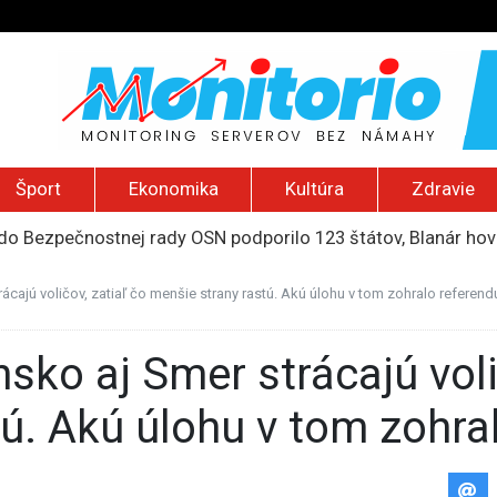
Šport
Ekonomika
Kultúra
Zdravie
do Bezpečnostnej rady OSN podporilo 123 štátov, Blanár hovo
ození? Pravda o kriminalite, islame a mýte o konzervatívn
ancúzsku stretne s obeťami sexuálneho zneužívania kňazmi
ácajú voličov, zatiaľ čo menšie strany rastú. Akú úlohu v tom zohralo referen
liónov eur na pomoc farmárom, ktorých postihla blokáda prí
2026): Včelie úle v Palestíne, streľba študenta v Thajsku a L
tú. Akú úlohu v tom zohr