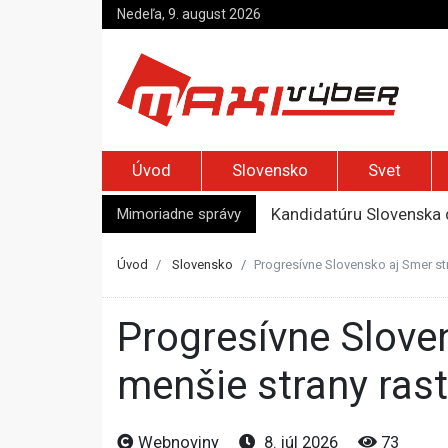
Nedeľa, 9. august 2026
Úvod
Slovensko
Svet
Mimoriadne správy
Kandidatúru Slovenska 
Je Európa naozaj v ohr
Pápež Lev XIV. sa vo Fr
Úvod
Slovensko
Progresívne Slovensko aj Smer str
Kyjev žiada EÚ o 220 mi
Top foto dňa (7. august 
Progresívne Slovensko aj Smer strácajú voličov, zatiaľ čo
menšie strany ras
Webnoviny
8. júl 2026
73