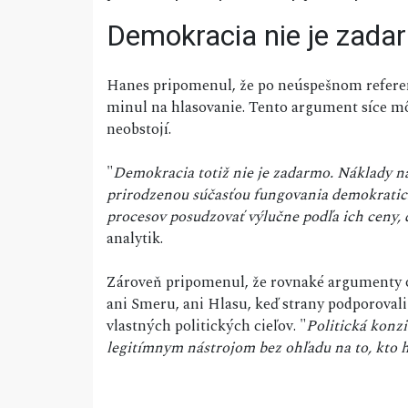
Demokracia nie je zada
Hanes pripomenul, že po neúspešnom referend
minul na hlasovanie. Tento argument síce mô
neobstojí.
"
Demokracia totiž nie je zadarmo. Náklady na
prirodzenou súčasťou fungovania demokratic
procesov posudzovať výlučne podľa ich ceny, 
analytik.
Zároveň pripomenul, že rovnaké argumenty o
ani Smeru, ani Hlasu, keď strany podporovali
vlastných politických cieľov. "
Politická konzi
legitímnym nástrojom bez ohľadu na to, kto ho