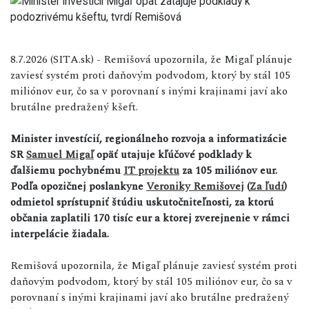
8.7.2026 (SITA.sk) - Remišová upozornila, že Migaľ plánuje
zaviesť systém proti daňovým podvodom, ktorý by stál 105
miliónov eur, čo sa v porovnaní s inými krajinami javí ako
brutálne predražený kšeft.
Minister investícií, regionálneho rozvoja a informatizácie
SR
Samuel Migaľ
opäť utajuje kľúčové podklady k
ďalšiemu pochybnému
IT projektu
za 105 miliónov eur.
Podľa opozičnej poslankyne
Veroniky Remišovej
(
Za ľudí
)
odmietol sprístupniť štúdiu uskutočniteľnosti, za ktorú
občania zaplatili 170 tisíc eur a ktorej zverejnenie v rámci
interpelácie žiadala.
Remišová upozornila, že Migaľ plánuje zaviesť systém proti
daňovým podvodom, ktorý by stál 105 miliónov eur, čo sa v
porovnaní s inými krajinami javí ako brutálne predražený