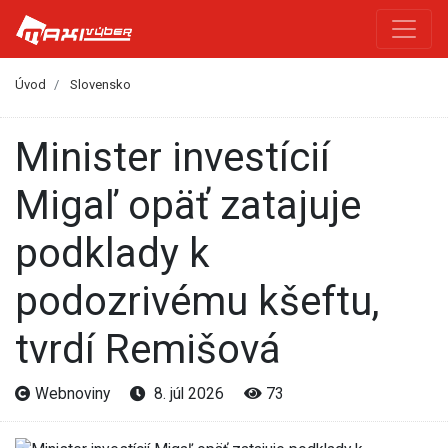
Úvod
Slovensko
Minister investícií
Migaľ opäť zatajuje
podklady k
podozrivému kšeftu,
tvrdí Remišová
Webnoviny
8. júl 2026
73