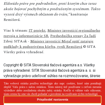
Eldorádo práve pre podvodníkov, proti ktorým chce teraz
akože bojovať pochybným a predraženým systémom. Takto
vyzerá drzý výsmech občanom do tváre,“
konštatuje
Remišová.
Viac k témam:
IT projekt
,
Minister investícií regionálneho
rozvoja a informatizácie SR
,
Predsedníčka strany Za ľudí
Zdroj: SITA.sk -
Minister investícií Migaľ opäť zatajuje
podklady k podozrivému kšeftu, tvrdí Remišová
© SITA
Všetky práva vyhradené.
Copyright © SITA Slovenská tlačová agentúra a.s. Všetky
práva vyhradené. SITA Slovenská tlačová agentúra a. s. si
vyhradzuje právo udeľovať súhlas na rozmnožovanie, šírenie
a na verejný prenos tohto článku a jeho častí.