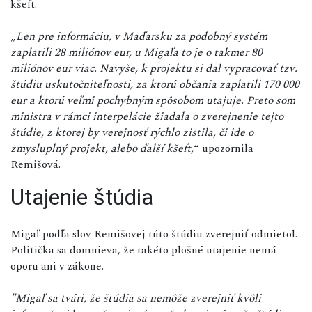
kšeft.
„
Len pre informáciu, v Maďarsku za podobný systém
zaplatili 28 miliónov eur, u Migaľa to je o takmer 80
miliónov eur viac. Navyše, k projektu si dal vypracovať tzv.
štúdiu uskutočniteľnosti, za ktorú občania zaplatili 170 000
eur a ktorú veľmi pochybným spôsobom utajuje. Preto som
ministra v rámci interpelácie žiadala o zverejnenie tejto
štúdie, z ktorej by verejnosť rýchlo zistila, či ide o
zmysluplný projekt, alebo ďalší kšeft,
“ upozornila
Remišová.
Utajenie štúdia
Migaľ podľa slov Remišovej túto štúdiu zverejniť odmietol.
Politička sa domnieva, že takéto plošné utajenie nemá
oporu ani v zákone.
"Migaľ sa tvári, že štúdia sa nemôže zverejniť kvôli