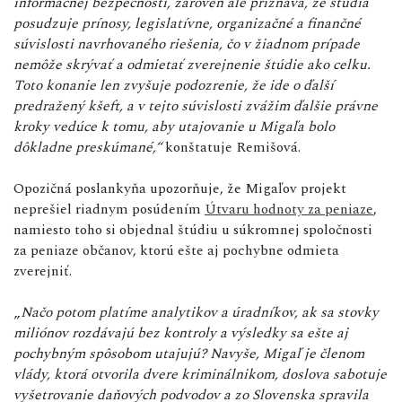
informačnej bezpečnosti, zároveň ale priznáva, že štúdia
posudzuje prínosy, legislatívne, organizačné a finančné
súvislosti navrhovaného riešenia, čo v žiadnom prípade
nemôže skrývať a odmietať zverejnenie štúdie ako celku.
Toto konanie len zvyšuje podozrenie, že ide o ďalší
predražený kšeft, a v tejto súvislosti zvážim ďalšie právne
kroky vedúce k tomu, aby utajovanie u Migaľa bolo
dôkladne preskúmané,“
konštatuje Remišová.
Opozičná poslankyňa upozorňuje, že Migaľov projekt
neprešiel riadnym posúdením
Útvaru hodnoty za peniaze
,
namiesto toho si objednal štúdiu u súkromnej spoločnosti
za peniaze občanov, ktorú ešte aj pochybne odmieta
zverejniť.
„
Načo potom platíme analytikov a úradníkov, ak sa stovky
miliónov rozdávajú bez kontroly a výsledky sa ešte aj
pochybným spôsobom utajujú? Navyše, Migaľ je členom
vlády, ktorá otvorila dvere kriminálnikom, doslova sabotuje
vyšetrovanie daňových podvodov a zo Slovenska spravila