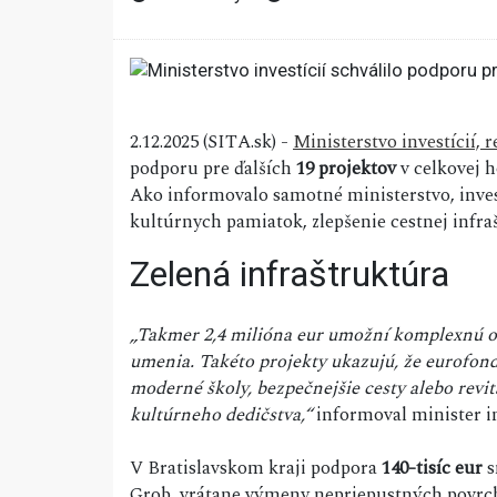
2.12.2025 (SITA.sk) -
Ministerstvo investícií,
podporu pre ďalších
19 projektov
v celkovej 
Ako informovalo samotné ministerstvo, inves
kultúrnych pamiatok, zlepšenie cestnej infr
Zelená infraštruktúra
„Takmer 2,4 milióna eur umožní komplexnú o
umenia. Takéto projekty ukazujú, že eurofondy
moderné školy, bezpečnejšie cesty alebo revit
kultúrneho dedičstva,“
informoval minister i
V Bratislavskom kraji podpora
140-tisíc eur
s
Grob, vrátane výmeny nepriepustných povrch