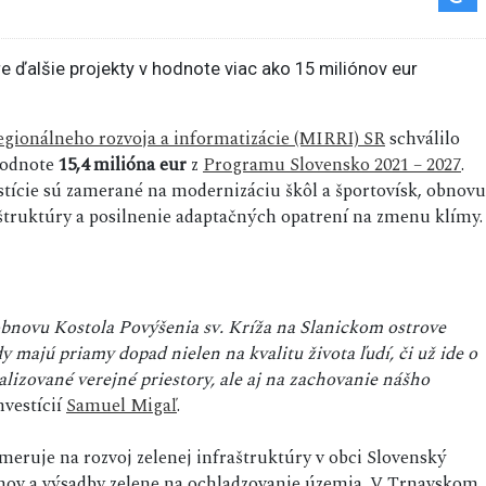
 regionálneho rozvoja a informatizácie (MIRRI) SR
schválilo
hodnote
15,4 milióna eur
z
Programu Slovensko 2021 – 2027
.
tície sú zamerané na modernizáciu škôl a športovísk, obnovu
aštruktúry a posilnenie adaptačných opatrení na zmenu klímy.
bnovu Kostola Povýšenia sv. Kríža na Slanickom ostrove
 majú priamy dopad nielen na kvalitu života ľudí, či už ide o
alizované verejné priestory, ale aj na zachovanie nášho
nvestícií
Samuel Migaľ
.
meruje na rozvoj zelenej infraštruktúry v obci Slovenský
ov a výsadby zelene na ochladzovanie územia. V Trnavskom