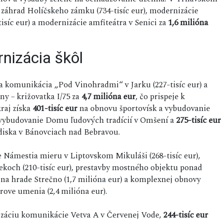
h záhrad Holíčskeho zámku (734-tisíc eur), modernizácie
isíc eur) a modernizácie amfiteátra v Senici za
1,6 milióna
rnizácia škôl
a komunikácia „Pod Vinohradmi“ v Jarku (227-tisíc eur) a
ny – križovatka I/75 za
4,7 milióna eur
, čo prispeje k
raj získa
401-tisíc eur
na obnovu športovísk a vybudovanie
vybudovanie Domu ľudových tradícií v Omšení a
275-tisíc eur
iska v Bánovciach nad Bebravou.
ie Námestia mieru v Liptovskom Mikuláši (268-tisíc eur),
koch (210-tisíc eur), prestavby mostného objektu ponad
ie na hrade Strečno (1,7 milióna eur) a komplexnej obnovy
rove umenia (2,4 milióna eur).
záciu komunikácie Vetva A v Červenej Vode,
244-tisíc eur