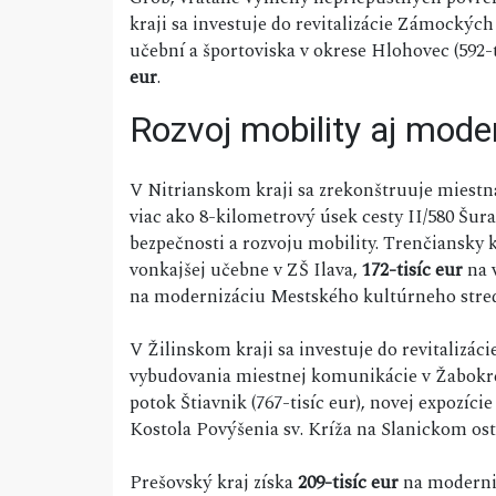
kraji sa investuje do revitalizácie Zámockýc
učební a športoviska v okrese Hlohovec (592-t
eur
.
Rozvoj mobility aj mode
V Nitrianskom kraji sa zrekonštruuje miestn
viac ako 8-kilometrový úsek cesty II/580 Šura
bezpečnosti a rozvoju mobility. Trenčiansky k
vonkajšej učebne v ZŠ Ilava,
172-tisíc eur
na 
na modernizáciu Mestského kultúrneho stred
V Žilinskom kraji sa investuje do revitalizác
vybudovania miestnej komunikácie v Žabokre
potok Štiavnik (767-tisíc eur), novej expozíc
Kostola Povýšenia sv. Kríža na Slanickom ost
Prešovský kraj získa
209-tisíc eur
na moderni