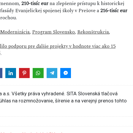
Humennom,
210-tisíc eur
na zlepšenie prístupu k historickej
asády Evanjelickej spojenej školy v Prešove a
216-tisíc eur
irochou.
Modernizácia
,
Program Slovensko
,
Rekonštrukcia
,
lilo podporu pre ďalšie projekty v hodnote viac ako 15
.
 a.s. Všetky práva vyhradené. SITA Slovenská tlačová
súhlas na rozmnožovanie, šírenie a na verejný prenos tohto