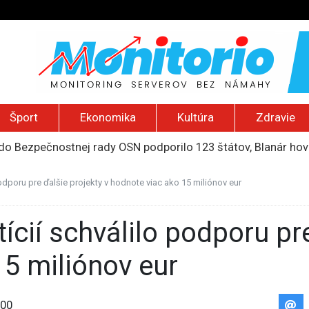
Šport
Ekonomika
Kultúra
Zdravie
do Bezpečnostnej rady OSN podporilo 123 štátov, Blanár hovo
ození? Pravda o kriminalite, islame a mýte o konzervatívn
ancúzsku stretne s obeťami sexuálneho zneužívania kňazmi
podporu pre ďalšie projekty v hodnote viac ako 15 miliónov eur
liónov eur na pomoc farmárom, ktorých postihla blokáda prí
2026): Včelie úle v Palestíne, streľba študenta v Thajsku a L
15 miliónov eur
00