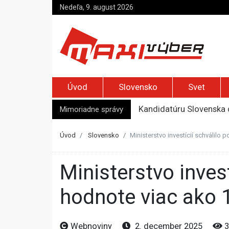
Nedeľa, 9. august 2026
Úvod
Slovensko
Svet
Mimoriadne správy
Kandidatúru Slovenska 
Je Európa naozaj v ohr
Pápež Lev XIV. sa vo Fr
Úvod
Slovensko
Ministerstvo investícií schválilo 
Kyjev žiada EÚ o 220 mi
Top foto dňa (7. august 
Ministerstvo investícií schválilo podporu pre ďalšie projekty v
hodnote viac ako 
Webnoviny
2. december 2025
3