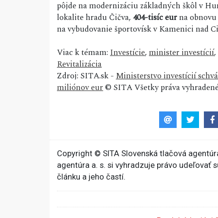
pôjde na modernizáciu základných škôl v 
lokalite hradu Čičva,
404-tisíc eur
na obnovu f
na vybudovanie športovísk v Kamenici nad C
Viac k témam:
Investície
,
minister investícií
,
Revitalizácia
Zdroj: SITA.sk -
Ministerstvo investícií schvá
miliónov eur
© SITA Všetky práva vyhradené
Copyright © SITA Slovenská tlačová agentúra
agentúra a. s. si vyhradzuje právo udeľovať 
článku a jeho častí.