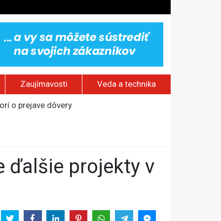
Zaujímavosti
Veda a technika
rí o prejave dôvery
om Rusku – ROZHOVOR
stavov
ovestream festival