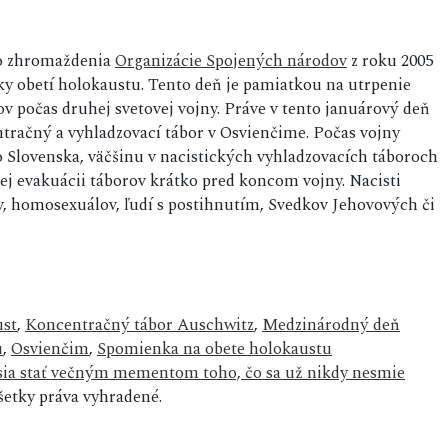
ho zhromaždenia
Organizácie Spojených národov
z roku 2005
 obetí holokaustu. Tento deň je pamiatkou na utrpenie
ov počas druhej svetovej vojny. Práve v tento januárový deň
ntračný a vyhladzovací tábor v Osvienčime. Počas vojny
 zo Slovenska, väčšinu v nacistických vyhladzovacích táboroch
nej evakuácii táborov krátko pred koncom vojny. Nacisti
ov, homosexuálov, ľudí s postihnutím, Svedkov Jehovových či
st
,
Koncentračný tábor Auschwitz
,
Medzinárodný deň
u
,
Osvienčim
,
Spomienka na obete holokaustu
sia stať večným mementom toho, čo sa už nikdy nesmie
etky práva vyhradené.