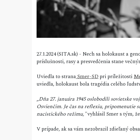
27.1.2024 (SITA.sk) - Nech sa holokaust a ge
príslušnosti, rasy a presvedčenia stane več
Uviedla to strana
Smer-SD
pri príležitosti
Me
uviedla, holokaust bola tragédia celého ľudst
„Dňa 27. januára 1945 oslobodili sovietske v
Osvienčim. Je čas na reflexiu, pripomenutie s
nacistického režimu,"
vyhlásil Smer s tým, ž
V prípade, ak sa vám nezobrazil zdieľaný ob