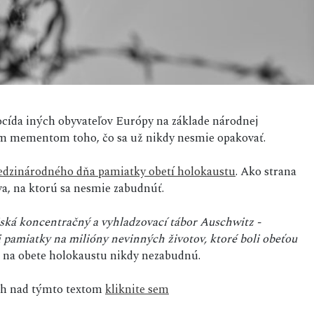
nocída iných obyvateľov Európy na základe národnej
ným mementom toho, čo sa už nikdy nesmie opakovať.
dzinárodného dňa pamiatky obetí holokaustu
. Ako strana
va, na ktorú sa nesmie zabudnúť.
ojská koncentračný a vyhladzovací tábor Auschwitz -
i pamiatky na milióny nevinných životov, ktoré boli obeťou
e na obete holokaustu nikdy nezabudnú.
sah nad týmto textom
kliknite sem