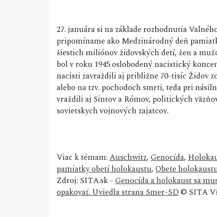
27. januára si na základe rozhodnutia Valné
pripomíname ako Medzinárodný deň pamiatky
šiestich miliónov židovských detí, žen a muž
bol v roku 1945 oslobodený nacistický konce
nacisti zavraždili aj približne 70-tisíc Židov
alebo na tzv. pochodoch smrti, teda pri násil
vraždili aj Sintov a Rómov, politických väzň
sovietskych vojnových zajatcov.
Viac k témam:
Auschwitz
,
Genocída
,
Holokau
pamiatky obetí holokaustu
,
Obete holokaust
Zdroj: SITA.sk -
Genocída a holokaust sa mu
opakovať. Uviedla strana Smer-SD
© SITA Vš