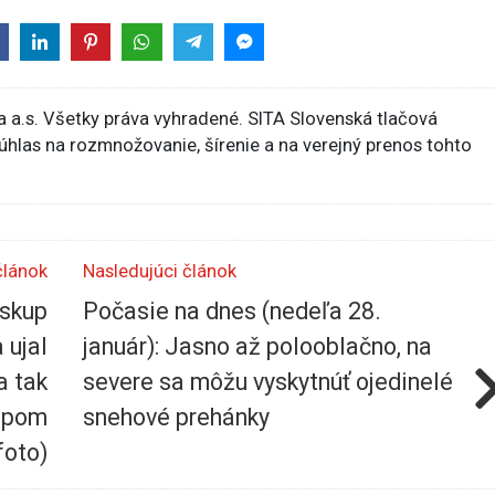
 a.s. Všetky práva vyhradené. SITA Slovenská tlačová
súhlas na rozmnožovanie, šírenie a na verejný prenos tohto
článok
Nasledujúci článok
iskup
Počasie na dnes (nedeľa 28.
 ujal
január): Jasno až polooblačno, na
a tak
severe sa môžu vyskytnúť ojedinelé
kupom
snehové prehánky
foto)