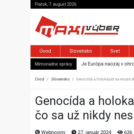
Piatok, 7. august 2026
Úvod
Slovensko
Svet
Mimoriadne správy
Je Európa naozaj v ohr
Pápež Lev XIV. sa vo Fr
Kyjev žiada EÚ o 220 mi
Úvod
Slovensko
Genocída a holokaust sa musia s
Merz zvolal bezpečnostn
Kandidatúru Slovenska 
Genocída a holokaust sa musia stať večným mementom toho,
čo sa už nikdy ne
Webnoviny
27. január 2024
636