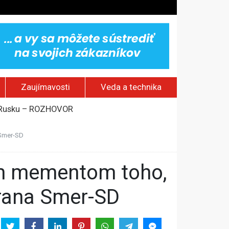
Zaujímavosti
Veda a technika
om Rusku – ROZHOVOR
stavov
 Smer-SD
rí o prejave dôvery
trana Smer-SD