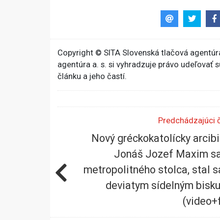
Copyright © SITA Slovenská tlačová agentúra
agentúra a. s. si vyhradzuje právo udeľovať 
článku a jeho častí.
Predchádzajúci 
Nový gréckokatolícky arcib
Jonáš Jozef Maxim sa
metropolitného stolca, stal s
deviatym sídelným bis
(video+