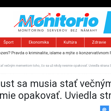
Šport
Ekonomika
Kultúra
Zdravie
ození? Pravda o kriminalite, islame a mýte o konzervatívn
ancúzsku stretne s obeťami sexuálneho zneužívania kňazmi
liónov eur na pomoc farmárom, ktorých postihla blokáda prí
tať večným mementom toho, čo sa už nikdy nesmie opakovať. Uviedla strana
ú radu štátu po incidente s dronom pri ukrajinskom lietadle
do Bezpečnostnej rady OSN podporilo 123 štátov, Blanár hovo
smie opakovať. Uviedla s