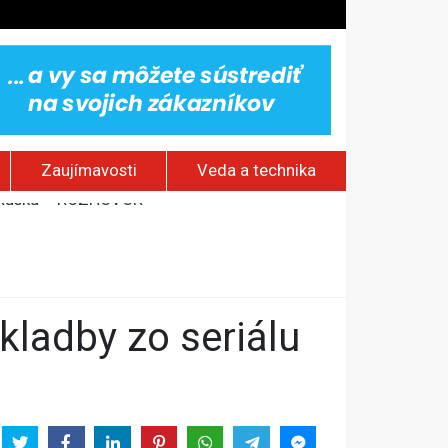
Zaujímavosti
Veda a technika
stavov
om Rusku – ROZHOVOR