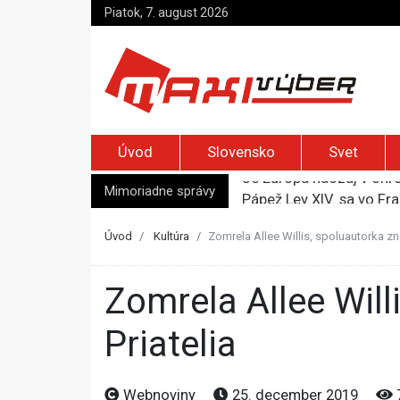
Piatok, 7. august 2026
Úvod
Slovensko
Svet
Mimoriadne správy
Pápež Lev XIV. sa vo Fr
Kyjev žiada EÚ o 220 mi
Merz zvolal bezpečnostn
Úvod
Kultúra
Zomrela Allee Willis, spoluautorka zn
Elon Musk vyzval na um
Je Európa naozaj v ohr
Zomrela Allee Willis, spoluautorka známej skladby zo seriálu
Priatelia
Webnoviny
25. december 2019