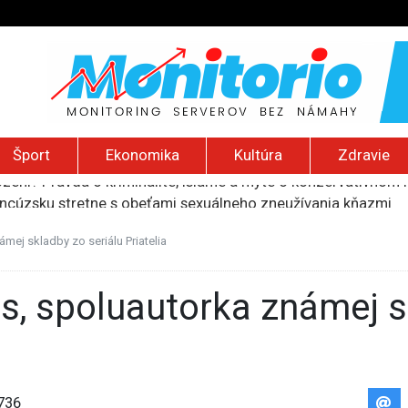
Šport
Ekonomika
Kultúra
Zdravie
ancúzsku stretne s obeťami sexuálneho zneužívania kňazmi
liónov eur na pomoc farmárom, ktorých postihla blokáda prí
ú radu štátu po incidente s dronom pri ukrajinskom lietadle
ámej skladby zo seriálu Priatelia
lčanie prezidentskej kandidátky francúzskych Zelených
ození? Pravda o kriminalite, islame a mýte o konzervatívn
736