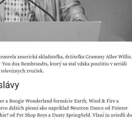
 zomrela americká skladateľka, držiteľka Grammy Allee Willis.
r You dua Rembrandts, ktorý sa stal vďaka použitiu v seriáli
 televíznych zvučiek.
 slávy
ber a Boogie Wonderland formácie Earth, Wind & Fire a
tvo ďalších piesní ako napríklad Neutron Dance od Pointer
is? od Pet Shop Boys a Dusty Springfield. Vlani ju uviedli do