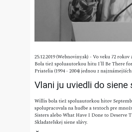
25.12.2019 (Webnoviny.sk) - Vo veku 72 rokov
Bola tiež spoluautorkou hitu I'll Be There fo
Priatelia (1994 - 2004) jednou z najznámejších
Vlani ju uviedli do siene
Willis bola tiež spoluautorkou hitov Septem
spolupracovala na hudbe a textoch pre množs
Sisters alebo What Have I Done to Deserve Th
Skladateľskej siene slávy.