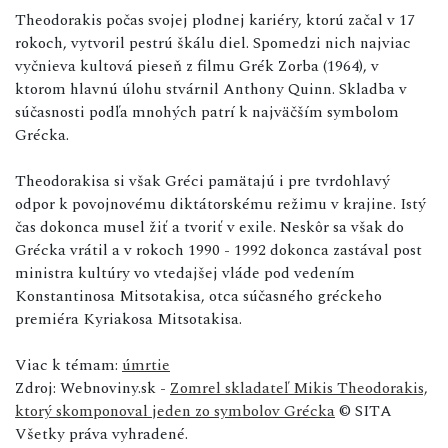
Theodorakis počas svojej plodnej kariéry, ktorú začal v 17
rokoch, vytvoril pestrú škálu diel. Spomedzi nich najviac
vyčnieva kultová pieseň z filmu Grék Zorba (1964), v
ktorom hlavnú úlohu stvárnil Anthony Quinn. Skladba v
súčasnosti podľa mnohých patrí k najväčším symbolom
Grécka.
Theodorakisa si však Gréci pamätajú i pre tvrdohlavý
odpor k povojnovému diktátorskému režimu v krajine. Istý
čas dokonca musel žiť a tvoriť v exile. Neskôr sa však do
Grécka vrátil a v rokoch 1990 - 1992 dokonca zastával post
ministra kultúry vo vtedajšej vláde pod vedením
Konstantinosa Mitsotakisa, otca súčasného gréckeho
premiéra Kyriakosa Mitsotakisa.
Viac k témam:
úmrtie
Zdroj: Webnoviny.sk -
Zomrel skladateľ Mikis Theodorakis,
ktorý skomponoval jeden zo symbolov Grécka
© SITA
Všetky práva vyhradené.