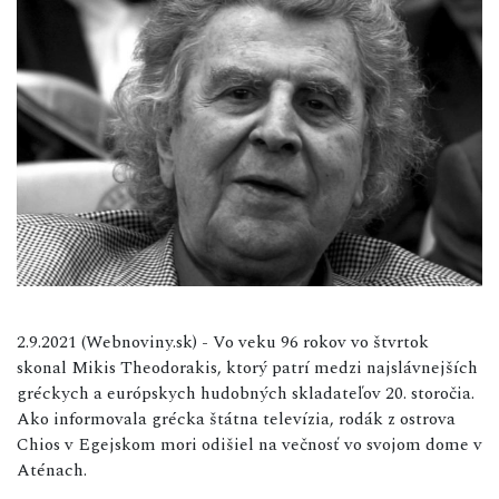
2.9.2021 (Webnoviny.sk) - Vo veku 96 rokov vo štvrtok
skonal Mikis Theodorakis, ktorý patrí medzi najslávnejších
gréckych a európskych hudobných skladateľov 20. storočia.
Ako informovala grécka štátna televízia, rodák z ostrova
Chios v Egejskom mori odišiel na večnosť vo svojom dome v
Aténach.