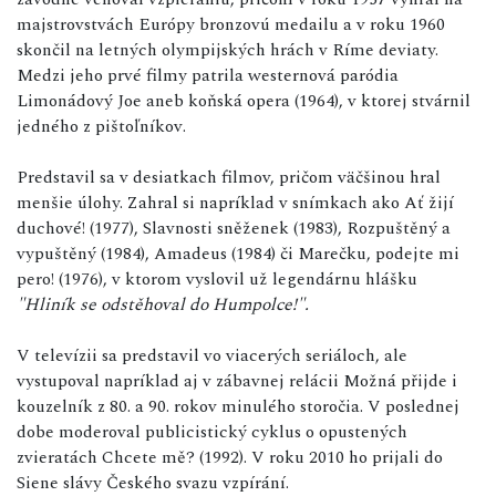
majstrovstvách Európy bronzovú medailu a v roku 1960
skončil na letných olympijských hrách v Ríme deviaty.
Medzi jeho prvé filmy patrila westernová paródia
Limonádový Joe aneb koňská opera (1964), v ktorej stvárnil
jedného z pištoľníkov.
Predstavil sa v desiatkach filmov, pričom väčšinou hral
menšie úlohy. Zahral si napríklad v snímkach ako Ať žijí
duchové! (1977), Slavnosti sněženek (1983), Rozpuštěný a
vypuštěný (1984), Amadeus (1984) či Marečku, podejte mi
pero! (1976), v ktorom vyslovil už legendárnu hlášku
"Hliník se odstěhoval do Humpolce!".
V televízii sa predstavil vo viacerých seriáloch, ale
vystupoval napríklad aj v zábavnej relácii Možná přijde i
kouzelník z 80. a 90. rokov minulého storočia. V poslednej
dobe moderoval publicistický cyklus o opustených
zvieratách Chcete mě? (1992). V roku 2010 ho prijali do
Siene slávy Českého svazu vzpírání.