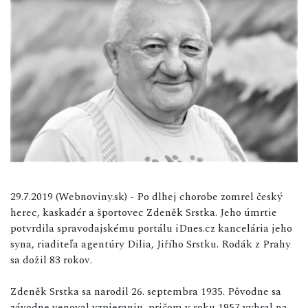
29.7.2019 (Webnoviny.sk) - Po dlhej chorobe zomrel český
herec, kaskadér a športovec Zdeněk Srstka. Jeho úmrtie
potvrdila spravodajskému portálu iDnes.cz kancelária jeho
syna, riaditeľa agentúry Dilia, Jiřího Srstku. Rodák z Prahy
sa dožil 83 rokov.
Zdeněk Srstka sa narodil 26. septembra 1935. Pôvodne sa
závodne venoval vzpieraniu, pričom v roku 1957 vyhral na