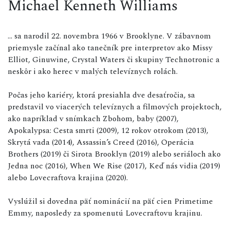
Michael Kenneth Williams
... sa narodil 22. novembra 1966 v Brooklyne. V zábavnom
priemysle začínal ako tanečník pre interpretov ako Missy
Elliot, Ginuwine, Crystal Waters či skupiny Technotronic a
neskôr i ako herec v malých televíznych rolách.
Počas jeho kariéry, ktorá presiahla dve desaťročia, sa
predstavil vo viacerých televíznych a filmových projektoch,
ako napríklad v snímkach Zbohom, baby (2007),
Apokalypsa: Cesta smrti (2009), 12 rokov otrokom (2013),
Skrytá vada (2014), Assassin’s Creed (2016), Operácia
Brothers (2019) či Sirota Brooklyn (2019) alebo seriáloch ako
Jedna noc (2016), When We Rise (2017), Keď nás vidia (2019)
alebo Lovecraftova krajina (2020).
Vyslúžil si dovedna päť nominácií na päť cien Primetime
Emmy, naposledy za spomenutú Lovecraftovu krajinu.