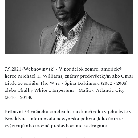
7.9.2021 (Webnoviny.sk) - V pondelok zomrel americký
herec Michael K. Williams, známy predovšetkým ako Omar
Little zo seriálu The Wire - Špina Baltimoru (2002 - 2008)
alebo Chalky White z Impérium - Mafia v Atlantic City
(2010 - 2014).
Príbuzní 54-ročného umelca ho našli mŕtveho v jeho byte v
Brooklyne, informovala newyorská polícia. Jeho úmrtie
vyšetrujú ako možné predávkovanie sa drogami.