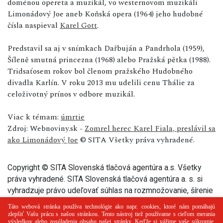
doménou opereta a muzikál, vo westernovom muzikáli
Limonádový Joe aneb Koňská opera (1964) jeho hudobné
čísla naspieval
Karel Gott
.
Predstavil sa aj v snímkach Dařbuján a Pandrhola (1959),
Šíleně smutná princezna (1968) alebo Pražská pětka (1988).
Tridsaťosem rokov bol členom pražského Hudobného
divadla Karlín. V roku 2013 mu udelili cenu Thálie za
celoživotný prínos v odbore muzikál.
Viac k témam:
úmrtie
Zdroj: Webnoviny.sk -
Zomrel herec Karel Fiala, preslávil sa
ako Limonádový Joe
© SITA Všetky práva vyhradené.
Copyright © SITA Slovenská tlačová agentúra a.s. Všetky
práva vyhradené. SITA Slovenská tlačová agentúra a. s. si
vyhradzuje právo udeľovať súhlas na rozmnožovanie, šírenie
a na verejný prenos tohto článku a jeho častí.