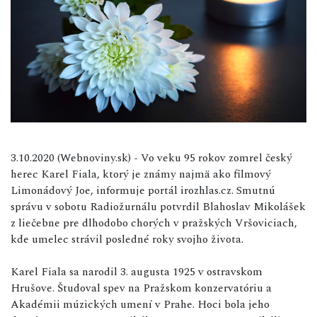
3.10.2020 (Webnoviny.sk) - Vo veku 95 rokov zomrel český
herec Karel Fiala, ktorý je známy najmä ako filmový
Limonádový Joe, informuje portál irozhlas.cz. Smutnú
správu v sobotu Radiožurnálu potvrdil Blahoslav Mikolášek
z liečebne pre dlhodobo chorých v pražských Vršoviciach,
kde umelec strávil posledné roky svojho života.
Karel Fiala sa narodil 3. augusta 1925 v ostravskom
Hrušove. Študoval spev na Pražskom konzervatóriu a
Akadémii múzických umení v Prahe. Hoci bola jeho