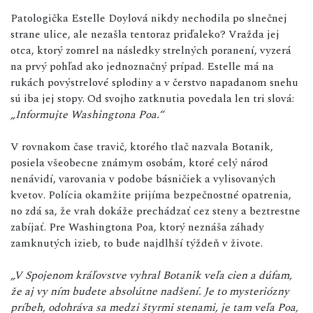
Patologička Estelle Doylová nikdy nechodila po slnečnej
strane ulice, ale nezašla tentoraz priďaleko? Vražda jej
otca, ktorý zomrel na následky strelných poranení, vyzerá
na prvý pohľad ako jednoznačný prípad. Estelle má na
rukách povýstrelové splodiny a v čerstvo napadanom snehu
sú iba jej stopy. Od svojho zatknutia povedala len tri slová:
„Informujte Washingtona Poa.“
V rovnakom čase travič, ktorého tlač nazvala Botanik,
posiela všeobecne známym osobám, ktoré celý národ
nenávidí, varovania v podobe básničiek a vylisovaných
kvetov. Polícia okamžite prijíma bezpečnostné opatrenia,
no zdá sa, že vrah dokáže prechádzať cez steny a beztrestne
zabíjať. Pre Washingtona Poa, ktorý neznáša záhady
zamknutých izieb, to bude najdlhší týždeň v živote.
„V Spojenom kráľovstve vyhral Botanik veľa cien a dúfam,
že aj vy ním budete absolútne nadšení. Je to mysteriózny
príbeh, odohráva sa medzi štyrmi stenami, je tam veľa Poa,