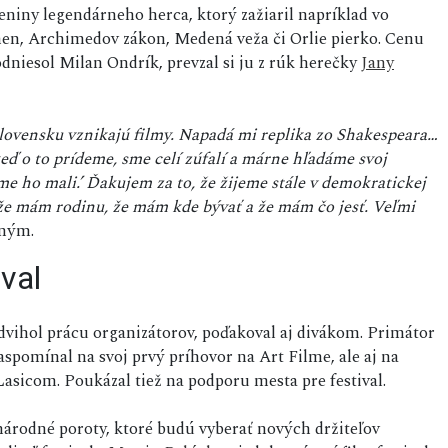
niny legendárneho herca, ktorý zažiaril napríklad vo
hen, Archimedov zákon, Medená veža či Orlie pierko. Cenu
dniesol Milan Ondrík, prevzal si ju z rúk herečky
Jany
lovensku vznikajú filmy. Napadá mi replika zo Shakespeara…
ď o to prídeme, sme celí zúfalí a márne hľadáme svoj
me ho mali.’ Ďakujem za to, že žijeme stále v demokratickej
a, že mám rodinu, že mám kde bývať a že mám čo jesť. Veľmi
mným.
val
zdvihol prácu organizátorov, poďakoval aj divákom. Primátor
zaspomínal na svoj prvý príhovor na Art Filme, ale aj na
asicom. Poukázal tiež na podporu mesta pre festival.
národné poroty, ktoré budú vyberať nových držiteľov