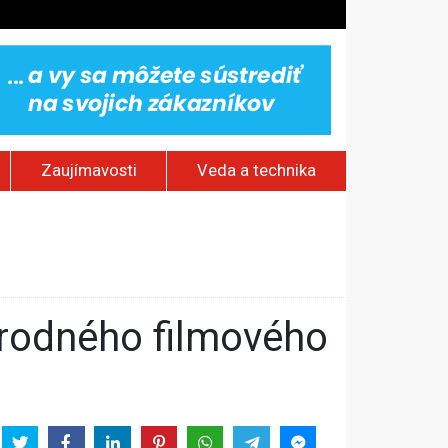
Zaujímavosti
Veda a technika
stlivosti
aterinburgu
h sieťach