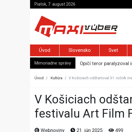
Piatok, 7. august 2026
Úvod
Slovensko
Svet
Mimoriadne správy
Opičí teror paralyzoval 
Najvyššia inflácia v EÚ 
Ukrajinské drony zasiah
Úvod
Kultúra
V Košiciach odštartoval 31. ročník m
Meta musí v USA zaplati
USA upozorňujú na rusk
V Košiciach odštartoval 31. ročník medzinárodného filmového
festivalu Art Film 
Webnoviny
21. jún 2025
499