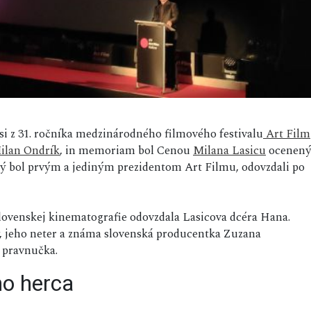
 si z 31. ročníka medzinárodného filmového festivalu
Art Film
ilan Ondrík
, in memoriam bol Cenou
Milana Lasicu
ocenen
rý bol prvým a jediným prezidentom Art Filmu, odovzdali po
venskej kinematografie odovzdala Lasicova dcéra Hana.
ny, jeho neter a známa slovenská producentka Zuzana
a pravnučka.
ho herca