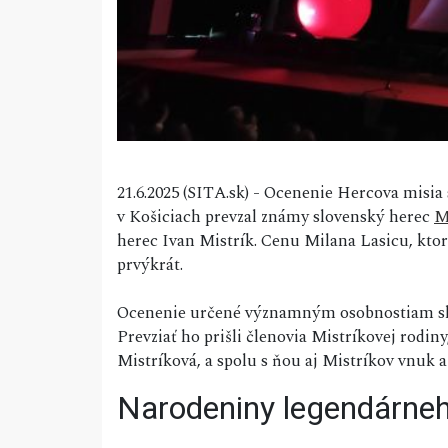
21.6.2025 (SITA.sk) - Ocenenie Hercova misia
v Košiciach prevzal známy slovenský herec
M
herec Ivan Mistrík. Cenu Milana Lasicu, kto
prvýkrát.
Ocenenie určené významným osobnostiam slo
Prevziať ho prišli členovia Mistríkovej rodi
Mistríková, a spolu s ňou aj Mistríkov vnuk 
Narodeniny legendárne