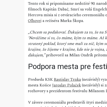
Tento rok si pripomíname nedožité 90. narode
filmoch Kapitán Dabač, Smrť sa volá Engelc
Hercova misia si z otváracieho ceremoniálu o
Oľhovej
a režiséra Marka Škopa.
„Chcem sa poďakovať. Ďakujem za to, že na S
‘Nevážime si to, čo máme, kým to máme. Až ke
stratený poklad, ktorý sme mali za nič, kým s
krajine, že žijeme v krajine, kde nie je vojn
ďakujem,”
prihovoril sa Milan Ondrík príto
Podpora mesta pre festi
Predseda KSK
Rastislav Trnka
(nezávislý) vy
mesta Košice
Jaroslav Polaček
(nezávislý) si 
rozhovory s prezidentom festivalu Milanom L
V závere ceremoniálu predstavili štyri medzi