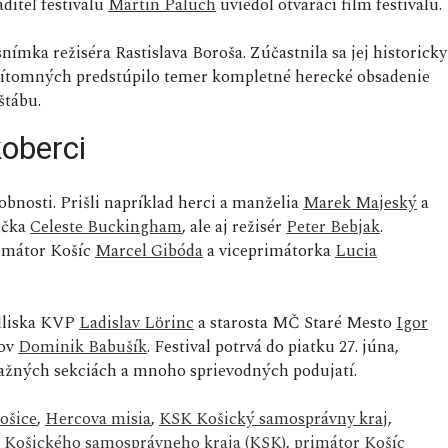
diteľ festivalu
Martin Palúch
uviedol otvárací film festivalu.
mka režiséra Rastislava Boroša. Zúčastnila sa jej historicky
d prítomných predstúpilo temer kompletné herecké obsadenie
štábu.
oberci
bnosti. Prišli napríklad herci a manželia
Marek Majeský
a
váčka
Celeste Buckingham
, ale aj režisér
Peter Bebjak
.
rimátor Košíc
Marcel Gibóda
a viceprimátorka
Lucia
ídliska KVP
Ladislav Lörinc
a starosta MČ Staré Mesto
Igor
nov
Dominik Babušík
. Festival potrvá do piatku 27. júna,
úťažných sekciách a mnoho sprievodných podujatí.
ošice
,
Hercova misia
,
KSK Košický samosprávny kraj
,
 Košického samosprávneho kraja (KSK)
,
primátor Košíc