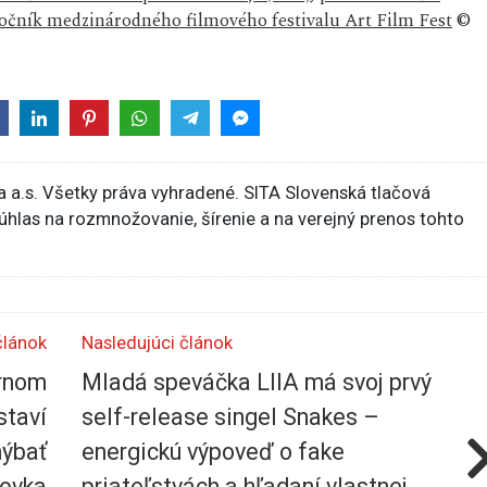
 ročník medzinárodného filmového festivalu Art Film Fest
©
 a.s. Všetky práva vyhradené. SITA Slovenská tlačová
súhlas na rozmnožovanie, šírenie a na verejný prenos tohto
článok
Nasledujúci článok
rnom
Mladá speváčka LIIA má svoj prvý
staví
self-release singel Snakes –
hýbať
energickú výpoveď o fake
tovka
priateľstvách a hľadaní vlastnej