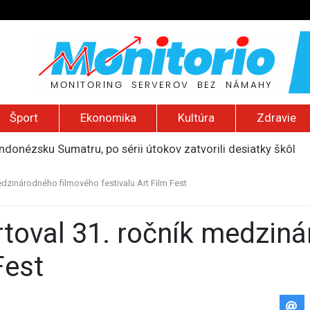
Šport
Ekonomika
Kultúra
Zdravie
indonézsku Sumatru, po sérii útokov zatvorili desiatky škôl
núti obyvateľov Rumunska šetriť aj na jedle a zdravotnej staro
li logistické centrum spoločnosti Wildberries pri ruskom Jek
edzinárodného filmového festivalu Art Film Fest
ť vyše pol miliardy dolárov za ohrozovanie detí na sociálnyc
ú provokáciu, Moskva by mohla otestovať NATO
Fest