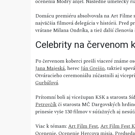
ocenenia Modrý anjel. Následne umelecký ria
Domácu premiéru absolvovala na Art Filme sní
najväčšia filmová delegácia v histórii. Pre
vrátane Milana Ondríka, a tiež ďalší členovia 
Celebrity na červenom k
Po červenom koberci prešli viaceré známe oso
Jana Majeská
, herec
Ján Greššo
, taktiež spe
Otváracieho ceremoniálu zúčastnili aj vicep
Gurbáľová
.
Prítomní boli aj vicežupan KSK a starosta S
Petrovčík
či starosta MČ Dargovských hrdi
prinesie vyše 130 filmov v súťažných aj nes
Viac k témam:
Art Film Fest
,
Art Film Fest K
Ocenenie
,
Ocenenie Hercova misia
,
Predseda