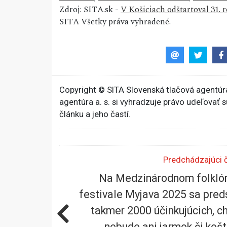
Zdroj: SITA.sk -
V Košiciach odštartoval 31.
SITA Všetky práva vyhradené.
Copyright © SITA Slovenská tlačová agentúra
agentúra a. s. si vyhradzuje právo udeľovať 
článku a jeho častí.
Predchádzajúci 
Na Medzinárodnom folkló
festivale Myjava 2025 sa pred
takmer 2000 účinkujúcich, c
nebude ani jarmok či koš