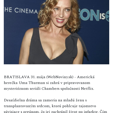
BRATISLAVA 31. mája (WebNoviny.sk) - Americká
herečka Uma Thurman si zahrá v pripravovanom
mysterióznom seriáli Chambers spoločnosti Netflix.
Desaťdielna dráma sa zameria na mladú ženu s
transplantovaným srdcom, ktorú pohlcuje tajomstvo
súvisiace s orgánom, čo jej zachránil život po infarkte. Čím