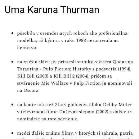
Uma Karuna Thurman
pôsobila v osemdesiatych rokoch ako profesionálna
modelka, až kým sa v roku 1988 nezamerala na
herectvo
najväčšiu slávu jej priniesli snímky režiséra Quentina
Tarantina - Pulp Fiction: Historky z podsvetia (1994),
Kill Bill (2003) a Kill Bill 2 (2004), pričom za
stvárnenie Mie Wallace v Pulp Fiction ju nominovali
na Oscara
na konte má tiež Zlatý glóbus za úlohu Debby Miller
v televíznom filme Duševná slepota (2002) a ďalšie tri
nominácie na toto ocenenie.
medzi ďalšie známe filmy, v ktorých si zahrala, patria