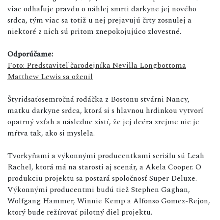
viac odhaľuje pravdu o náhlej smrti darkyne jej nového
srdca, tým viac sa totiž u nej prejavujú črty zosnulej a
niektoré z nich sú pritom znepokojujúco zlovestné.
Odporúčame:
Foto: Predstaviteľ čarodejníka Nevilla Longbottoma
Matthew Lewis sa oženil
Štyridsaťosemročná rodáčka z Bostonu stvárni Nancy,
matku darkyne srdca, ktorá si s hlavnou hrdinkou vytvorí
opatrný vzťah a následne zistí, že jej dcéra zrejme nie je
mŕtva tak, ako si myslela.
Tvorkyňami a výkonnými producentkami seriálu sú Leah
Rachel, ktorá má na starosti aj scenár, a Akela Cooper. O
produkciu projektu sa postará spoločnosť Super Deluxe.
Výkonnými producentmi budú tiež Stephen Gaghan,
Wolfgang Hammer, Winnie Kemp a Alfonso Gomez-Rejon,
ktorý bude režírovať pilotný diel projektu.