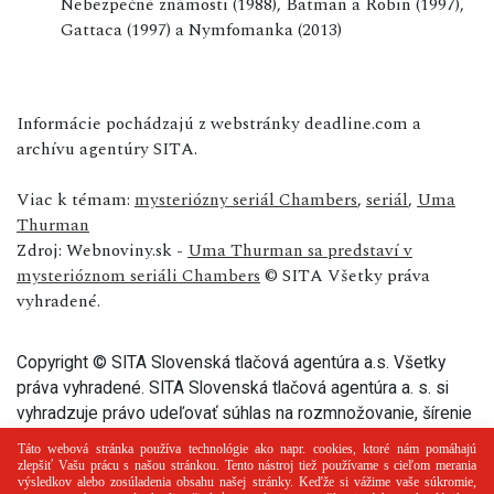
Nebezpečné známosti (1988), Batman a Robin (1997),
Gattaca (1997) a Nymfomanka (2013)
Informácie pochádzajú z webstránky deadline.com a
archívu agentúry SITA.
Viac k témam:
mysteriózny seriál Chambers
,
seriál
,
Uma
Thurman
Zdroj: Webnoviny.sk -
Uma Thurman sa predstaví v
mysterióznom seriáli Chambers
© SITA Všetky práva
vyhradené.
Copyright © SITA Slovenská tlačová agentúra a.s. Všetky
práva vyhradené. SITA Slovenská tlačová agentúra a. s. si
vyhradzuje právo udeľovať súhlas na rozmnožovanie, šírenie
a na verejný prenos tohto článku a jeho častí.