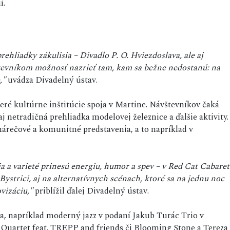
í.
hliadky zákulisia – Divadlo P. O. Hviezdoslava, ale aj
evníkom možnosť nazrieť tam, kam sa bežne nedostanú: na
,"
uvádza Divadelný ústav.
ré kultúrne inštitúcie spoja v Martine. Návštevníkov čaká
 netradičná prehliadka modelovej železnice a ďalšie aktivity.
árečové a komunitné predstavenia, a to napríklad v
a a varieté prinesú energiu, humor a spev – v Red Cat Cabaret
Bystrici, aj na alternatívnych scénach, ktoré sa na jednu noc
vizáciu,"
priblížil ďalej Divadelný ústav.
, napríklad moderný jazz v podaní Jakub Turác Trio v
ng Quartet feat. TREPP and friends či Blooming Stone a Tereza