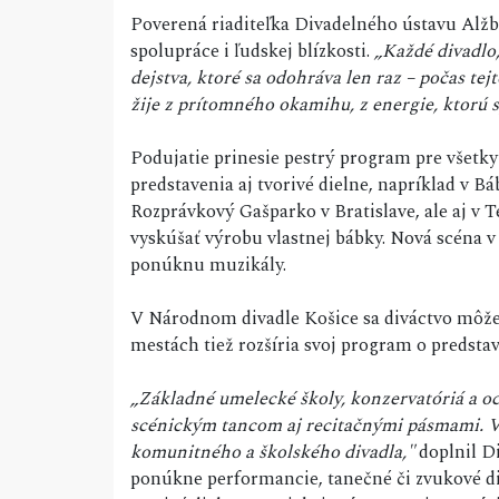
Poverená riaditeľka Divadelného ústavu Alžbet
spolupráce i ľudskej blízkosti.
„Každé divadlo
dejstva, ktoré sa odohráva len raz – počas tej
žije z prítomného okamihu, z energie, ktorú 
Podujatie prinesie pestrý program pre všetky
predstavenia aj tvorivé dielne, napríklad v B
Rozprávkový Gašparko v Bratislave, ale aj v
vyskúšať výrobu vlastnej bábky. Nová scéna v
ponúknu muzikály.
V Národnom divadle Košice sa diváctvo môže
mestách tiež rozšíria svoj program o predst
„Základné umelecké školy, konzervatóriá a o
scénickým tancom aj recitačnými pásmami. V 
komunitného a školského divadla,"
doplnil Di
ponúkne performancie, tanečné či zvukové di