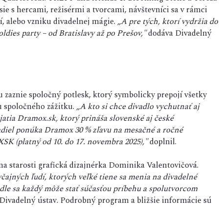
sie s hercami, režisérmi a tvorcami, návštevníci sa v rámci
í, alebo vzniku divadelnej mágie.
„A pre tých, ktorí vydržia do
dies party – od Bratislavy až po Prešov,"
dodáva Divadelný
ku zaznie spoločný potlesk, ktorý symbolicky prepojí všetky
u spoločného zážitku.
„A kto si chce divadlo vychutnať aj
atia Dramox.sk, ktorý prináša slovenské aj české
ivadiel ponúka Dramox 30 % zľavu na mesačné a ročné
 (platný od 10. do 17. novembra 2025),"
doplnil.
 na starosti grafická dizajnérka Dominika Valentovičová.
čajných ľudí, ktorých veľké tiene sa menia na divadelné
adle sa každý môže stať súčasťou príbehu a spolutvorcom
Divadelný ústav. Podrobný program a bližšie informácie sú