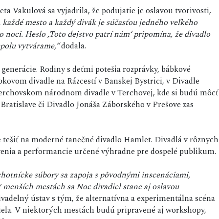
a Vakulová sa vyjadrila, že podujatie je oslavou tvorivosti,
, každé mesto a každý divák je súčasťou jedného veľkého
to noci. Heslo ‚Toto dejstvo patrí nám‘ pripomína, že divadlo
spolu vytvárame,“
dodala.
 generácie. Rodiny s deťmi potešia rozprávky, bábkové
ábkovom divadle na Rázcestí v Banskej Bystrici, v Divadle
 Terchovskom národnom divadle v Terchovej, kde si budú môcť
 Bratislave či Divadlo Jonáša Záborského v Prešove zas
 tešiť na moderné tanečné divadlo Hamlet. Divadlá v rôznych
avenia a performancie určené výhradne pre dospelé publikum.
chotnícke súbory sa zapoja s pôvodnými inscenáciami,
menších mestách sa Noc divadiel stane aj oslavou
vadelný ústav s tým, že alternatívna a experimentálna scéna
ela. V niektorých mestách budú pripravené aj workshopy,