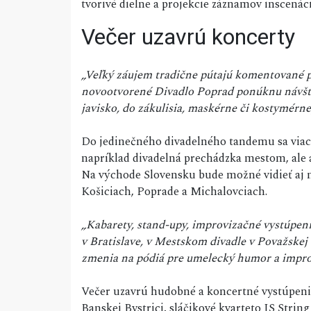
tvorivé dielne a projekcie záznamov inscenáci
Večer uzavrú koncerty
„Veľký záujem tradične pútajú komentované pre
novootvorené Divadlo Poprad ponúknu návšt
javisko, do zákulisia, maskérne či kostymérne
Do jedinečného divadelného tandemu sa viace
napríklad divadelná prechádzka mestom, ale aj
Na východe Slovensku bude možné vidieť aj n
Košiciach, Poprade a Michalovciach.
„Kabarety, stand-upy, improvizačné vystúpeni
v Bratislave, v Mestskom divadle v Považskej 
zmenia na pódiá pre umelecký humor a impro
Večer uzavrú hudobné a koncertné vystúpenia
Banskej Bystrici, sláčikové kvarteto IS Stri