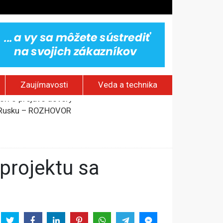
Zaujímavosti
Veda a technika
om Rusku – ROZHOVOR
stavov
rí o prejave dôvery