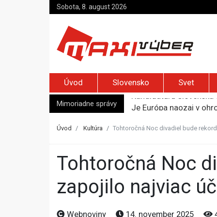
Sobota, 8. august 2026
Úvod
Slovensko
Svet
Mimoriadne správy
Je Európa naozaj v ohr
Pápež Lev XIV. sa vo Fr
Kyjev žiada EÚ o 220 mi
Úvod
Kultúra
Tohtoročná Noc divadiel bude rekordná
Merz zvolal bezpečnostn
Kandidatúru Slovenska 
Tohtoročná Noc divadiel bude rekordná, do projektu sa
zapojilo najviac úč
Webnoviny
14. november 2025