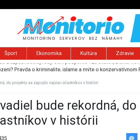
Šport
Ekonomika
Kultúra
Zdravie
ození? Pravda o kriminalite, islame a mýte o konzervatívn
ancúzsku stretne s obeťami sexuálneho zneužívania kňazmi
liónov eur na pomoc farmárom, ktorých postihla blokáda prí
, do projektu sa zapojilo najviac účastníkov v histórii
ú radu štátu po incidente s dronom pri ukrajinskom lietadle
do Bezpečnostnej rady OSN podporilo 123 štátov, Blanár hovo
astníkov v histórii
435