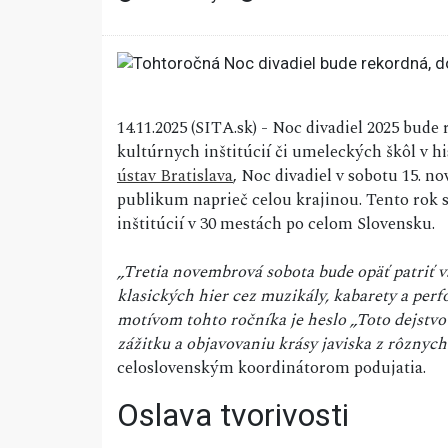
14.11.2025 (SITA.sk) - Noc divadiel 2025 bude 
kultúrnych inštitúcií či umeleckých škôl v h
ústav Bratislava
, Noc divadiel v sobotu 15. n
publikum naprieč celou krajinou. Tento rok s
inštitúcií v 30 mestách po celom Slovensku.
„Tretia novembrová sobota bude opäť patriť v
klasických hier cez muzikály, kabarety a per
motívom tohto ročníka je heslo „Toto dejstvo
zážitku a objavovaniu krásy javiska z rôznych
celoslovenským koordinátorom podujatia.
Oslava tvorivosti