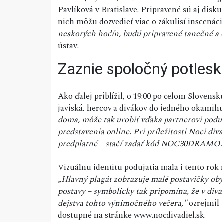
Pavlíková v Bratislave. Pripravené sú aj disku
nich môžu dozvedieť viac o zákulisí inscenáci
neskorých hodín, budú pripravené tanečné a ol
ústav.
Zaznie spoločný potlesk
Ako ďalej priblížil, o 19:00 po celom Slovens
javiská, hercov a divákov do jedného okamih
doma, môže tak urobiť vďaka partnerovi poduj
predstavenia online. Pri príležitosti Noci d
predplatné – stačí zadať kód NOC30DRAMOXSK
Vizuálnu identitu podujatia mala i tento rok
„Hlavný plagát zobrazuje malé postavičky oby
postavy – symbolicky tak pripomína, že v div
dejstva tohto výnimočného večera,"
ozrejmil 
dostupné na stránke www.nocdivadiel.sk.