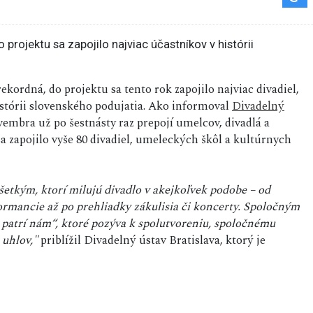
rekordná, do projektu sa tento rok zapojilo najviac divadiel,
istórii slovenského podujatia. Ako informoval
Divadelný
ovembra už po šestnásty raz prepojí umelcov, divadlá a
a zapojilo vyše 80 divadiel, umeleckých škôl a kultúrnych
šetkým, ktorí milujú divadlo v akejkoľvek podobe – od
formancie až po prehliadky zákulisia či koncerty. Spoločným
 patrí nám“, ktoré pozýva k spolutvoreniu, spoločnému
 uhlov,"
priblížil Divadelný ústav Bratislava, ktorý je