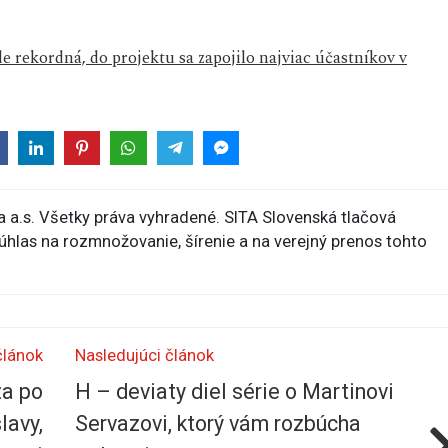
 rekordná, do projektu sa zapojilo najviac účastníkov v
 a.s. Všetky práva vyhradené. SITA Slovenská tlačová
súhlas na rozmnožovanie, šírenie a na verejný prenos tohto
článok
Nasledujúci článok
za po
H – deviaty diel série o Martinovi
lavy,
Servazovi, ktorý vám rozbúcha